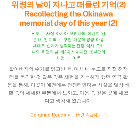
위령의 날이 지나고 떠올린 기억(2)
Recollecting the Okinawa
memorial day of this year (2)
사실
,
아시아
,
오키나와
,
이벤트
,
일
AIRI
본 내
,
전 지역
구전
,
다문화 공생
,
다음
세대로
,
손자가 생각하는 전쟁
,
역사
,
오키
나와
,
위령의 날
,
제2차 세계대전
,
조부모의
체험
0
할아버지의 수기를 읽고난 후, 마치 내 눈으로 직접 전쟁
터를 목격한 것 같은 깊은 체험을 가능하게 했던 연극 활
동을 통해, 이곳이 예전에는 전쟁터였다는 사실을 일상 생
활 속의 세세한 부분에서 느끼고, 마음 속 깊은 곳에 새겼
다고 생각해 왔습니다.
Continue Reading 続きを読む