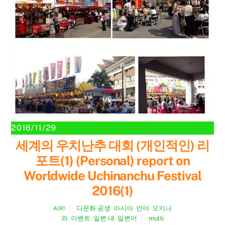
2016/11/29
세계의 우치난추 대회 (개인적인) 리
포트(1) (Personal) report on
Worldwide Uchinanchu Festival
2016(1)
다문화 공생
,
아시아
,
언어
,
오키나
AIRI
와
,
이벤트
,
일본 내
,
일본어
multi