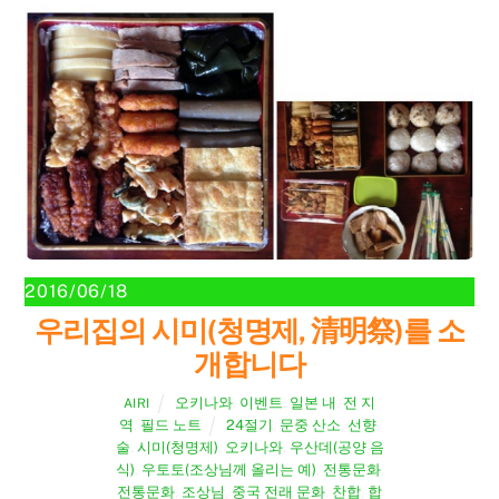
2016/06/18
우리집의 시미(청명제, 清明祭)를 소
개합니다
오키나와
,
이벤트
,
일본 내
,
전 지
AIRI
역
,
필드 노트
24절기
,
문중 산소
,
선향
,
술
,
시미(청명제)
,
오키나와
,
우산데(공양 음
식)
,
우토토(조상님께 올리는 예)
,
전통문화
,
전통문화
,
조상님
,
중국 전래 문화
,
찬합
,
합