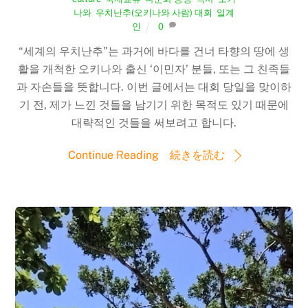
나와
,
우치난추(오키나와 사람) 대회
,
일계
인
0
“세계의 우치난추”는 과거에 바다를 건너 타향의 땅에 생
활을 개척한 오키나와 출신 ‘이민자’ 분들, 또는 그 친족들
과 자손들을 뜻합니다. 이번 글에서는 대회 당일을 맞이하
기 전, 제가 느낀 것들을 남기기 위한 목적도 있기 때문에
대략적인 것들을 써보려고 합니다.
Continue Reading 続きを読む