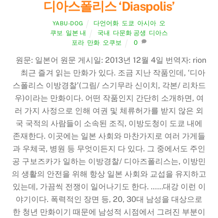
디아스폴리스 ‘Diaspolis’
다언어화
,
도쿄
,
아시아
,
오
YABU-DOG
쿠보
,
일본 내
국내
,
다문화 공생
,
디아스
포라
,
만화
,
오쿠보
0
원문: 일본어 원문 게시일: 2013년 12월 4일 번역자: rion
최근 즐겨 읽는 만화가 있다. 조금 지난 작품인데, ‘디아
스폴리스 이방경찰’(그림/ 스기무라 신이치, 각본/ 리차드
우)이라는 만화이다. 어떤 작품인지 간단히 소개하면, 여
러 가지 사정으로 인해 여권 및 체류허가를 받지 않은 외
국 국적의 사람들이 소속된 조직, 이방도청이 도쿄 내에
존재한다. 이곳에는 일본 사회와 마찬가지로 여러 가게들
과 우체국, 병원 등 무엇이든지 다 있다. 그 중에서도 주인
공 구보즈카가 일하는 이방경찰/ 디아즈폴리스는, 이방민
의 생활의 안전을 위해 항상 일본 사회와 교섭을 유지하고
있는데, 가끔씩 전쟁이 일어나기도 한다. ……대강 이런 이
야기이다. 폭력적인 장면 등, 20, 30대 남성을 대상으로
한 청년 만화이기 때문에 남성적 시점에서 그려진 부분이