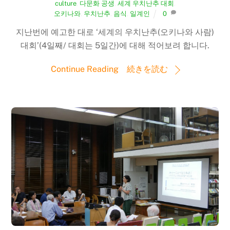
culture
,
다문화 공생
,
세계 우치난추 대회
,
오키나와
,
우치난추
,
음식
,
일계인
0
지난번에 예고한 대로 ‘세계의 우치난추(오키나와 사람)
대회’(4일째/ 대회는 5일간)에 대해 적어보려 합니다.
Continue Reading 続きを読む