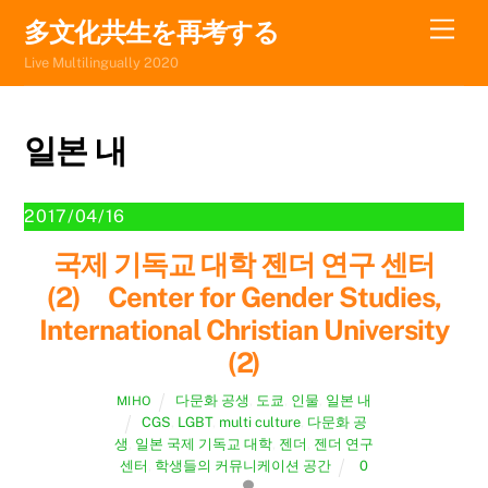
Skip
Men
多文化共生を再考する
to
Live Multilingually 2020
content
일본 내
2017/04/16
국제 기독교 대학 젠더 연구 센터
(2) Center for Gender Studies,
International Christian University
(2)
다문화 공생
,
도쿄
,
인물
,
일본 내
MIHO
CGS
,
LGBT
,
multi culture
,
다문화 공
생
,
일본 국제 기독교 대학
,
젠더
,
젠더 연구
센터
,
학생들의 커뮤니케이션 공간
0