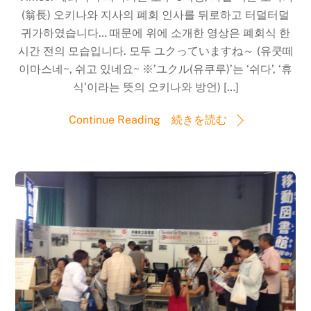
(翁長) 오키나와 지사의 폐회 인사를 뒤로하고 터덜터덜
귀가하였습니다… 때문에 위에 소개한 영상은 폐회식 한
시간 전의 모습입니다. 모두 ユクっていますね～ (유쿳떼
이마스네~, 쉬고 있네요~ ※’ユクル(유쿠루)’는 ‘쉬다’, ‘휴
식’이라는 뜻의 오키나와 방언) […]
Continue Reading 続きを読む