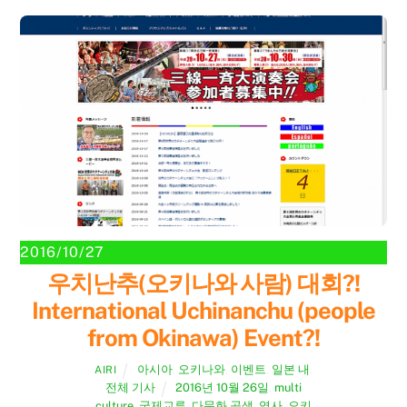
2016/10/27
우치난추(오키나와 사람) 대회?!
International Uchinanchu (people
from Okinawa) Event?!
아시아
,
오키나와
,
이벤트
,
일본 내
,
AIRI
전체 기사
2016년 10월 26일
,
multi
culture
,
국제교류
,
다문화 공생
,
역사
,
오키