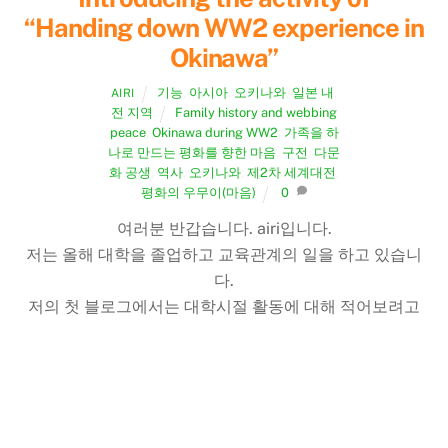
“Handing down WW2 experience in
Okinawa”
기능
,
아시아
,
오키나와
,
일본 내
,
AIRI
전 지역
Family history and webbing
peace
,
Okinawa during WW2
,
가족을 하
나로 만드는 평화를 향한 마음
,
구전
,
다문
화 공생
,
역사
,
오키나와
,
제2차 세계대전
,
평화의 우무이(마음)
0
여러분 반갑습니다. airi입니다.
저는 올해 대학을 졸업하고 교육관계의 일을 하고 있습니
Back
다.
To
저의 첫 블로그에서는 대학시절 활동에 대해 적어보려고
Top
합니다.
저의 활동은 16살 때 오키나와 전투를 경험하신 할아버지
의 전쟁 체험을 구전하는 일입니다.