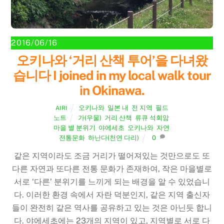
2016/06/16
오키나와 ‘거리 산책 투어’을 다녀왔
습니다 I joined in my local walk tour
in Okinawa.
오키나와
,
일본 내
,
전 지역
,
필드
AIRI
노트
가(우물)
,
거리 산책
,
류큐 석회암
,
마을 별 분위기
,
야에세초
,
오키나와
,
자연
,
전통문화
,
하난다(천연 다리)
0
같은 지역이라도 조금 거리가 떨어져있는 것만으로도 또
다른 자연과 또다른 전통 문화가 존재하여, 작은 마을별로
서로 ‘다른’ 분위기를 느끼게 되는 배경을 알 수 있었습니
다. 이러한 환경 속에서 자란 덕분인지, 같은 지역 출신자
들이 완전히 같은 역사를 공유하고 있는 것은 아닌듯 합니
다. 야에세초에는 23개의 지역이 있고, 지역별로 서로 다