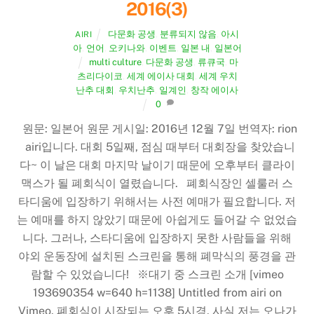
2016(3)
다문화 공생
,
분류되지 않음
,
아시
AIRI
아
,
언어
,
오키나와
,
이벤트
,
일본 내
,
일본어
multi culture
,
다문화 공생
,
류큐국
,
마
츠리다이코
,
세계 에이사 대회
,
세계 우치
난추 대회
,
우치난추
,
일계인
,
창작 에이사
0
원문: 일본어 원문 게시일: 2016년 12월 7일 번역자: rion
airi입니다. 대회 5일째, 점심 때부터 대회장을 찾았습니
다~ 이 날은 대회 마지막 날이기 때문에 오후부터 클라이
맥스가 될 폐회식이 열렸습니다. 폐회식장인 셀룰러 스
타디움에 입장하기 위해서는 사전 예매가 필요합니다. 저
는 예매를 하지 않았기 때문에 아쉽게도 들어갈 수 없었습
니다. 그러나, 스타디움에 입장하지 못한 사람들을 위해
야외 운동장에 설치된 스크린을 통해 폐막식의 풍경을 관
람할 수 있었습니다! ※대기 중 스크린 소개 [vimeo
193690354 w=640 h=1138] Untitled from airi on
Vimeo. 폐회식이 시작되는 오후 5시경, 사실 저는 오나가