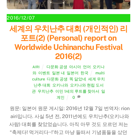
2016/12/07
세계의 우치난추 대회 (개인적인) 리
포트(2) (Personal) report on
Worldwide Uchinanchu Festival
2016(2)
다문화 공생
,
아시아
,
언어
,
오키나
AIRI
와
,
이벤트
,
일본 내
,
일본어
,
한국
multi
culture
,
다문화 공생
,
똑 닮았네
,
세계 우치
난추 대회
,
오키나와
,
오키나와 현립 도서
관
,
우치난추
,
이민 1세의 루트를 찾아서
,
일
계인
0
원문: 일본어 원문 게시일: 2016년 12월 7일 번역자: rion
airi입니다. 사실 5년 전, 2011년에도 우치난추(오키나와
사람) 대회를 찾았었습니다. 아직 아무 것도 모르던 저는
“축제다! 먹거리다~!’하고 마냥 들떠서 기념품들을 샀던