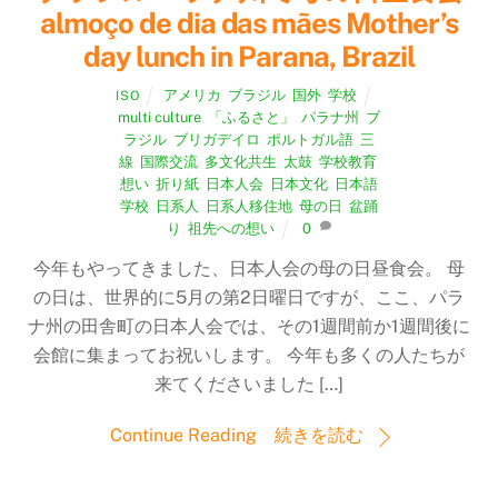
almoço de dia das mães Mother’s
day lunch in Parana, Brazil
アメリカ
,
ブラジル
,
国外
,
学校
ISO
multi culture
,
「ふるさと」
,
パラナ州
,
ブ
ラジル
,
ブリガデイロ
,
ポルトガル語
,
三
線
,
国際交流
,
多文化共生
,
太鼓
,
学校教育
,
想い
,
折り紙
,
日本人会
,
日本文化
,
日本語
学校
,
日系人
,
日系人移住地
,
母の日
,
盆踊
り
,
祖先への想い
0
今年もやってきました、日本人会の母の日昼食会。 母
の日は、世界的に5月の第2日曜日ですが、ここ、パラ
ナ州の田舎町の日本人会では、その1週間前か1週間後に
会館に集まってお祝いします。 今年も多くの人たちが
来てくださいました […]
Continue Reading 続きを読む