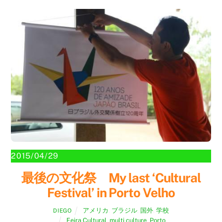
2015/04/29
最後の文化祭 My last ‘Cultural
Festival’ in Porto Velho
アメリカ
,
ブラジル
,
国外
,
学校
DIEGO
Feira Cultural
,
multi culture
,
Porto