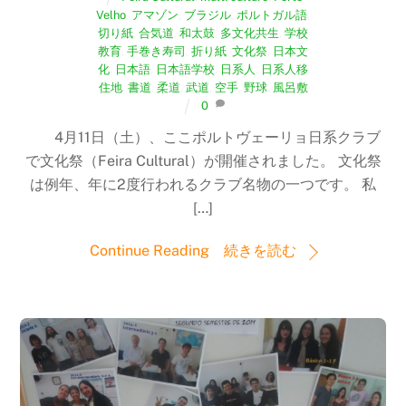
Velho
,
アマゾン
,
ブラジル
,
ポルトガル語
,
切り紙
,
合気道
,
和太鼓
,
多文化共生
,
学校
教育
,
手巻き寿司
,
折り紙
,
文化祭
,
日本文
化
,
日本語
,
日本語学校
,
日系人
,
日系人移
住地
,
書道
,
柔道
,
武道
,
空手
,
野球
,
風呂敷
0
4月11日（土）、ここポルトヴェーリョ日系クラブ
で文化祭（Feira Cultural）が開催されました。 文化祭
は例年、年に2度行われるクラブ名物の一つです。 私
[…]
Continue Reading 続きを読む