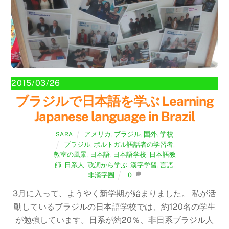
2015/03/26
ブラジルで日本語を学ぶ Learning
Japanese language in Brazil
アメリカ
,
ブラジル
,
国外
,
学校
SARA
ブラジル
,
ポルトガル語話者の学習者
,
教室の風景
,
日本語
,
日本語学校
,
日本語教
師
,
日系人
,
歌詞から学ぶ
,
漢字学習
,
言語
,
非漢字圏
0
3月に入って、ようやく新学期が始まりました。 私が活
動しているブラジルの日本語学校では、約120名の学生
が勉強しています。日系が約20％、非日系ブラジル人