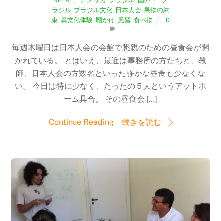
アメリカ
,
ブラジル
,
国外
ブ
BELA
ラジル
,
ブラジル文化
,
日本人会
,
果物の約
束
,
異文化体験
,
願かけ
,
風習
,
食べ物
0
毎週木曜日は日本人会の会館で懇親のための昼食会が開
かれている。 とはいえ、最近は事務所の方たちと、教
師、日本人会の方数名といった静かな昼食も少なくな
い。 今日は特に少なく、たったの５人というアットホ
ーム具合。 その昼食会 […]
Continue Reading 続きを読む