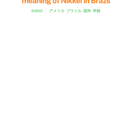
meaning of Nikkei in Brazil
To
アメリカ
,
ブラジル
,
国外
,
学校
DIEGO
Top
multi culture
,
サブカルチャー
,
ブラジ
ル
,
ポルトガル語
,
マルチリンガル
,
人的交
流
,
伝統文化
,
合気道
,
和太鼓
,
国際交流
,
多
文化共生
,
多言語
,
日本文化
,
日本語
,
日本
語学校
,
日系人
,
日系人移住地
,
異文化体
験
,
若者文化
,
言語教育
,
野球
0
みなさんこんにちは。 今回は、私の赴任先の学校につ
いてご紹介しましょう。 私の赴任先の正式名称は「ロ
ンドニア州日伯文化協会日本語教室」といいます。 し
かしこの組織が正式に協会になったのは2014年のこと
で、それまでは19 […]
Continue Reading 続きを読む