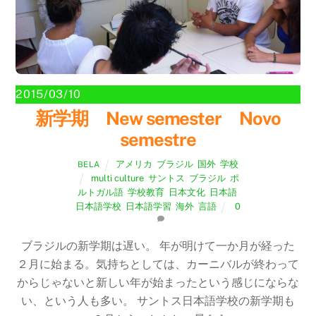
2015/03/10
新学期 New semester Novo
semestre
アメリカ
,
ブラジル
,
国外
,
学校
BELA
multi culture
,
サントス
,
ブラジル
,
ポ
ルトガル語
,
学校教育
,
日本文化
,
日本語
,
日本語学校
,
日本語学習
,
海外
,
言語
0
ブラジルの新学期は遅い。 年が明けて一か月が経った
２月に始まる。気持ちとしては、カーニバルが終わって
からじゃないと新しい年が始まったという感じにならな
い、という人も多い。 サントス日本語学校の新学期も