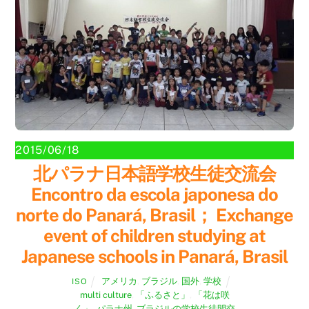
2015/06/18
北パラナ日本語学校生徒交流会
Encontro da escola japonesa do
norte do Panará, Brasil； Exchange
event of children studying at
Japanese schools in Panará, Brasil
アメリカ
,
ブラジル
,
国外
,
学校
ISO
multi culture
,
「ふるさと」
,
「花は咲
く」
,
パラナ州
,
ブラジルの学校生徒間交