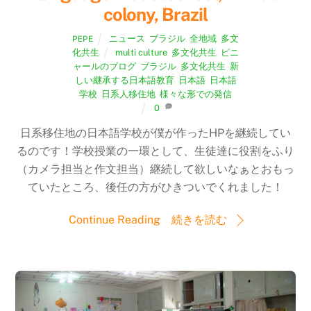
colony, Brazil
ニュース
,
ブラジル
,
全地域
,
多文
PEPE
化共生
multi culture
,
多文化共生
,
ピニ
ャールのブログ
,
ブラジル
,
多文化共生
,
新
しい継承する日本語教育
,
日本語
,
日本語
学校
,
日系人移住地
,
様々な形での発信
0
日系移住地の日本語学校が僕が作ったHPを継続してい
るのです！学校授業の一環として、生徒達に役割をふり
（カメラ担当と作文担当）継続して欲しいなぁとおもっ
ていたところ、後任の方がひきついでくれました！
Continue Reading 続きを読む