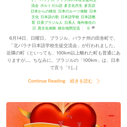
流会
,
ポルトガル語
,
多文化共生
,
多言語
,
日本からの移住
,
日本のルーツ体験
,
日本
文化
,
日本語の歌
,
日本語学校
,
日本語教
育
,
日系ブラジル人
,
日系人
,
海外移住の
日
,
異文化体験
,
移住地間交流
0
6月14日、日曜日。 ブラジル、パラナ州の田舎町で、
「北パラナ日本語学校生徒交流会」が行われました。
近隣の町（といっても、100km以上離れた町も普通にあ
りますが…。ちなみに。ブラジルの「100km」は、日本
で言う「1 […]
Continue Reading 続きを読む