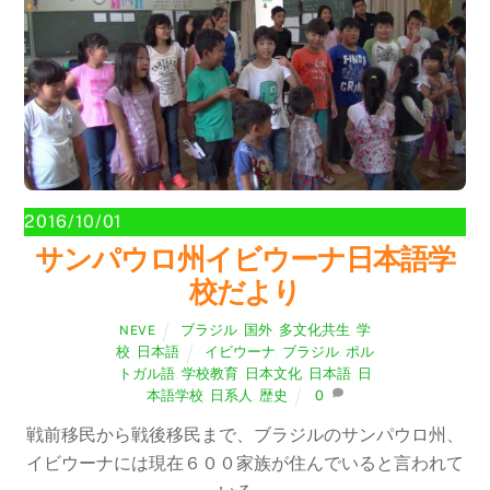
2016/10/01
サンパウロ州イビウーナ日本語学
校だより
ブラジル
,
国外
,
多文化共生
,
学
NEVE
校
,
日本語
イビウーナ
,
ブラジル
,
ポル
トガル語
,
学校教育
,
日本文化
,
日本語
,
日
本語学校
,
日系人
,
歴史
0
戦前移民から戦後移民まで、ブラジルのサンパウロ州、
イビウーナには現在６００家族が住んでいると言われて