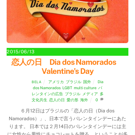
2015/06/13
恋人の日 Dia dos Namorados
Valentine’s Day
アメリカ
,
ブラジル
,
国外
Dia
BELA
dos Namorados
,
LGBT
,
multi culture
,
バ
レンタインの広告
,
ブラジル
,
メディア
,
多
文化共生
,
恋人の日
,
愛の形
,
海外
0
６月12日はブラジルの「恋人の日（Dia dos
Namorados）」、日本で言うバレンタインデーにあた
ります。 日本では２月14日のバレンタインデーには主
に女性から男性にチョコレートを贈る、ということが多