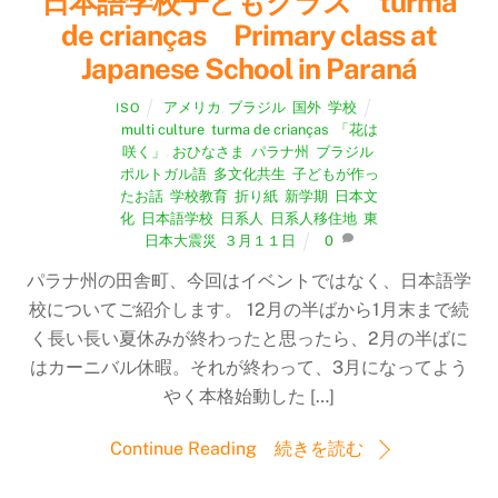
日本語学校子どもクラス turma
de crianças Primary class at
Japanese School in Paraná
アメリカ
,
ブラジル
,
国外
,
学校
ISO
multi culture
,
turma de crianças
,
「花は
咲く」
,
おひなさま
,
パラナ州
,
ブラジル
,
ポルトガル語
,
多文化共生
,
子どもが作っ
たお話
,
学校教育
,
折り紙
,
新学期
,
日本文
化
,
日本語学校
,
日系人
,
日系人移住地
,
東
日本大震災
,
３月１１日
0
パラナ州の田舎町、今回はイベントではなく、日本語学
校についてご紹介します。 12月の半ばから1月末まで続
く長い長い夏休みが終わったと思ったら、2月の半ばに
はカーニバル休暇。それが終わって、3月になってよう
やく本格始動した […]
Continue Reading 続きを読む