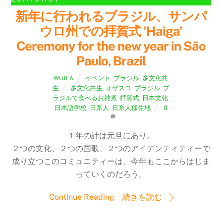
新年に行われるブラジル、サンパ
ウロ州での拝賀式 ’Haiga’
Ceremony for the new year in São
Paulo, Brazil
イベント
,
ブラジル
,
多文化共
PAULA
生
多文化共生
,
オザスコ
,
ブラジル
,
ブ
ラジルで食べるお雑煮
,
拝賀式
,
日本文化
,
日本語学校
,
日系人
,
日系人移住地
0
１年の計は元旦にあり。
２つの文化、２つの国歌、２つのアイデンティティーで
成り立つこのコミュニティーは、今年もここからはじま
っていくのだろう。
Continue Reading 続きを読む