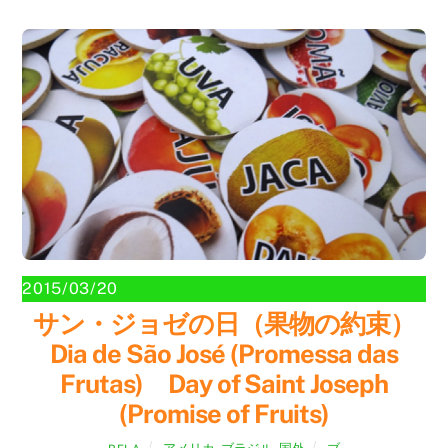
2015/03/20
サン・ジョゼの日（果物の約束）
Dia de São José (Promessa das
Frutas) Day of Saint Joseph
(Promise of Fruits)