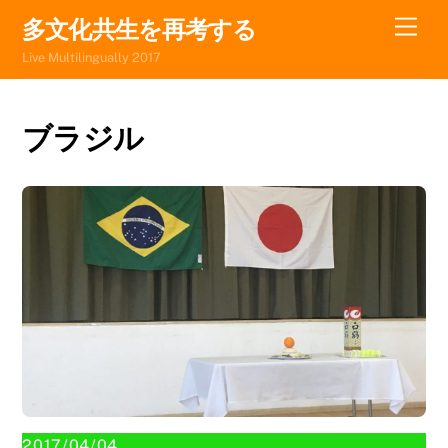
Skip
Men
多文化共生を再考する
to
Live Multilingually 2017
content
ブラジル
2017/04/04