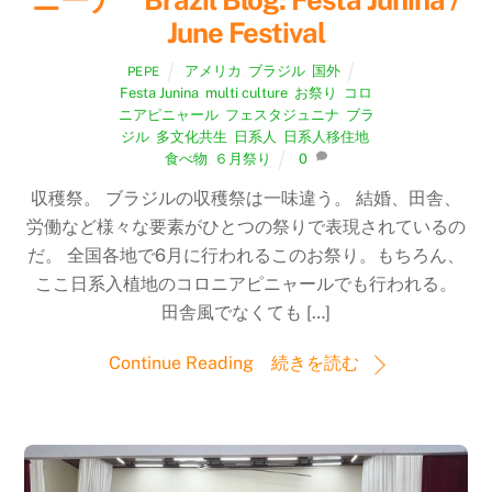
June Festival
アメリカ
,
ブラジル
,
国外
PEPE
Festa Junina
,
multi culture
,
お祭り
,
コロ
ニアピニャール
,
フェスタジュニナ
,
ブラ
ジル
,
多文化共生
,
日系人
,
日系人移住地
,
食べ物
,
６月祭り
0
収穫祭。 ブラジルの収穫祭は一味違う。 結婚、田舎、
労働など様々な要素がひとつの祭りで表現されているの
だ。 全国各地で6月に行われるこのお祭り。もちろん、
ここ日系入植地のコロニアピニャールでも行われる。
田舎風でなくても […]
Continue Reading 続きを読む