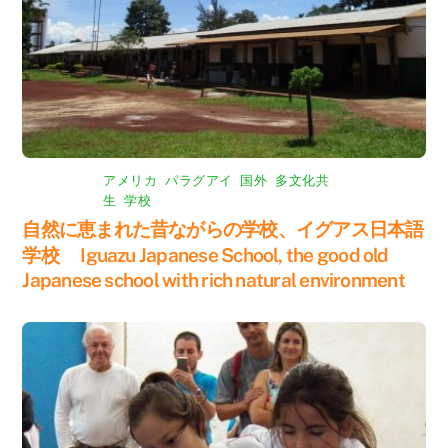
アメリカ
,
パラグアイ
,
国外
,
多文化共
生
,
学校
自然に恵まれた昔ながらの学校、イグアス日本語
学校 Iguazu Japanese School, the good old
Japanese school with rich natural environment