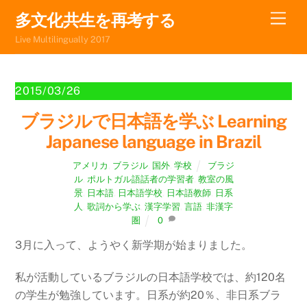
Skip
Men
多文化共生を再考する
to
Live Multilingually 2017
content
2015/03/26
ブラジルで日本語を学ぶ Learning
Japanese language in Brazil
アメリカ
,
ブラジル
,
国外
,
学校
ブラジ
ル
,
ポルトガル語話者の学習者
,
教室の風
景
,
日本語
,
日本語学校
,
日本語教師
,
日系
人
,
歌詞から学ぶ
,
漢字学習
,
言語
,
非漢字
圏
0
3月に入って、ようやく新学期が始まりました。
私が活動しているブラジルの日本語学校では、約120名
の学生が勉強しています。日系が約20％、非日系ブラ