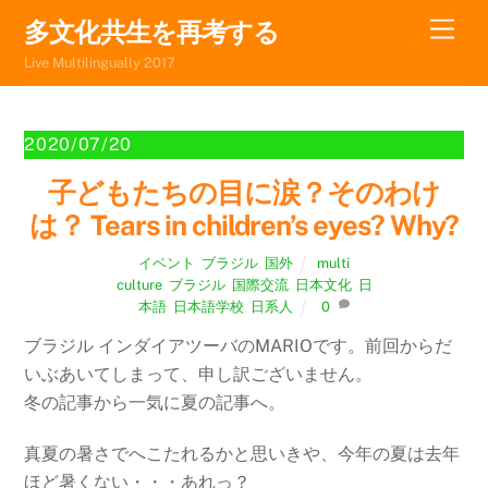
Skip
Men
多文化共生を再考する
to
Live Multilingually 2017
content
2020/07/20
子どもたちの目に涙？そのわけ
は？ Tears in children’s eyes? Why?
イベント
,
ブラジル
,
国外
multi
culture
,
ブラジル
,
国際交流
,
日本文化
,
日
本語
,
日本語学校
,
日系人
0
ブラジル インダイアツーバのMARIOです。前回からだ
いぶあいてしまって、申し訳ございません。
冬の記事から一気に夏の記事へ。
真夏の暑さでへこたれるかと思いきや、今年の夏は去年
ほど暑くない・・・あれっ？