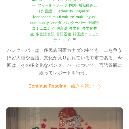
ー
,
フィールドノーツ
,
国外
,
知識積み上
げ
,
言語
ethnicity
,
linguistic
landscape
,
multi culture
,
multilingual
community
,
カナダ
,
バンクーバー
,
中国語
コミュニティ
,
他言語
,
多文化
,
多文化共
生
,
多言語表記
,
言語景観
,
韓国語コミュニ
ティ
0
バンクーバーは、多民族国家カナダの中でも一二を争う
ほど人種や言語、文化が入り乱れている都市である。今
回は、その多文化なバンクーバーについて、言語景観に
絞ってレポートを行う。
Continue Reading 続きを読む