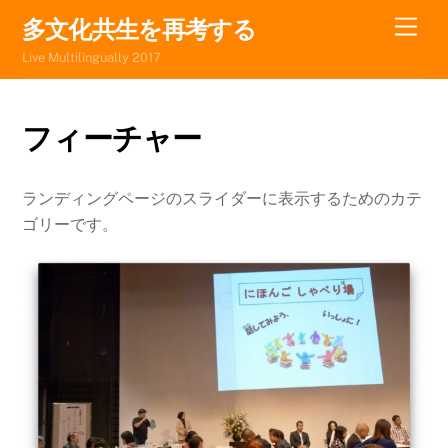
Skip
Men
多文化共生を再考する
to
Live Multilingually 2017
content
フィーチャー
ランディングページのスライダーに表示するためのカテ
ゴリーです。