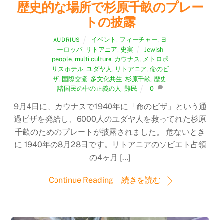
歴史的な場所で杉原千畝のプレー
トの披露
イベント
,
フィーチャー
,
ヨ
AUDRIUS
ーロッパ
,
リトアニア
,
史実
Jewish
people
,
multi culture
,
カウナス
,
メトロポ
リスホテル
,
ユダヤ人
,
リトアニア
,
命のビ
ザ
,
国際交流
,
多文化共生
,
杉原千畝
,
歴史
,
諸国民の中の正義の人
,
難民
0
9月4日に、カウナスで1940年に「命のビザ」という通
過ビザを発給し、6000人のユダヤ人を救ってれた杉原
千畝のためのプレートが披露されました。 危ないとき
に 1940年の8月28日です。リトアニアのソビエト占領
の4ヶ月 […]
Continue Reading 続きを読む