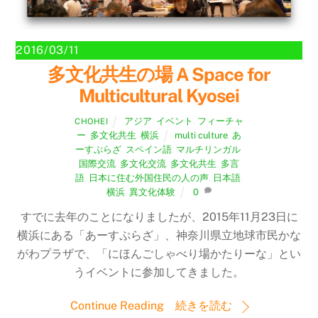
2016/03/11
多文化共生の場 A Space for
Multicultural Kyosei
アジア
,
イベント
,
フィーチャ
CHOHEI
ー
,
多文化共生
,
横浜
multi culture
,
あ
ーすぷらざ
,
スペイン語
,
マルチリンガル
,
国際交流
,
多文化交流
,
多文化共生
,
多言
語
,
日本に住む外国住民の人の声
,
日本語
,
横浜
,
異文化体験
0
すでに去年のことになりましたが、2015年11月23日に
横浜にある「あーすぷらざ」、神奈川県立地球市民かな
がわプラザで、「にほんごしゃべり場かたりーな」とい
うイベントに参加してきました。
Continue Reading 続きを読む