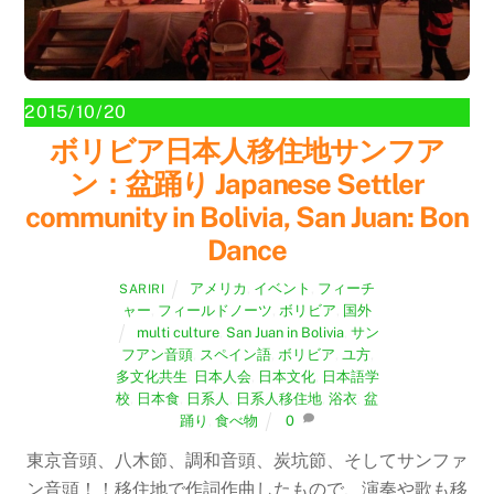
2015/10/20
ボリビア日本人移住地サンフア
ン：盆踊り Japanese Settler
community in Bolivia, San Juan: Bon
Dance
アメリカ
,
イベント
,
フィーチ
SARIRI
ャー
,
フィールドノーツ
,
ボリビア
,
国外
multi culture
,
San Juan in Bolivia
,
サン
フアン音頭
,
スペイン語
,
ボリビア
,
ユ方
,
多文化共生
,
日本人会
,
日本文化
,
日本語学
校
,
日本食
,
日系人
,
日系人移住地
,
浴衣
,
盆
踊り
,
食べ物
0
東京音頭、八木節、調和音頭、炭坑節、そしてサンファ
ン音頭！！移住地で作詞作曲したもので、演奏や歌も移