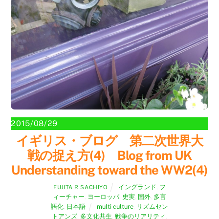
2015/08/29
イギリス・ブログ 第二次世界大
戦の捉え方(4) Blog from UK
Understanding toward the WW2(4)
イングランド
,
フ
FUJITA R SACHIYO
ィーチャー
,
ヨーロッパ
,
史実
,
国外
,
多言
語化
,
日本語
multi culture
,
リズムセン
トアンズ
,
多文化共生
,
戦争のリアリティ
,