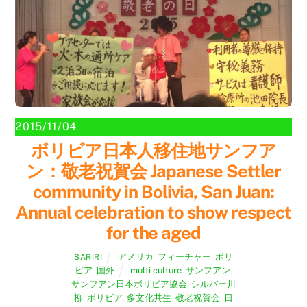
2015/11/04
ボリビア日本人移住地サンフア
ン：敬老祝賀会 Japanese Settler
community in Bolivia, San Juan:
Annual celebration to show respect
for the aged
アメリカ
,
フィーチャー
,
ボリ
SARIRI
ビア
,
国外
multi culture
,
サンフアン
,
サンフアン日本ボリビア協会
,
シルバー川
柳
,
ボリビア
,
多文化共生
,
敬老祝賀会
,
日