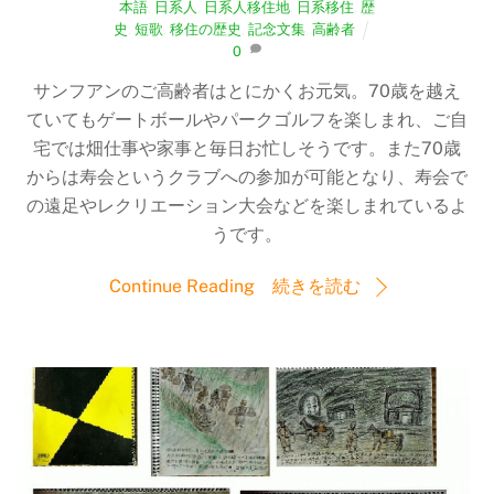
本語
,
日系人
,
日系人移住地
,
日系移住
,
歴
史
,
短歌
,
移住の歴史
,
記念文集
,
高齢者
0
サンフアンのご高齢者はとにかくお元気。70歳を越え
ていてもゲートボールやパークゴルフを楽しまれ、ご自
宅では畑仕事や家事と毎日お忙しそうです。また70歳
からは寿会というクラブへの参加が可能となり、寿会で
の遠足やレクリエーション大会などを楽しまれているよ
うです。
Continue Reading 続きを読む