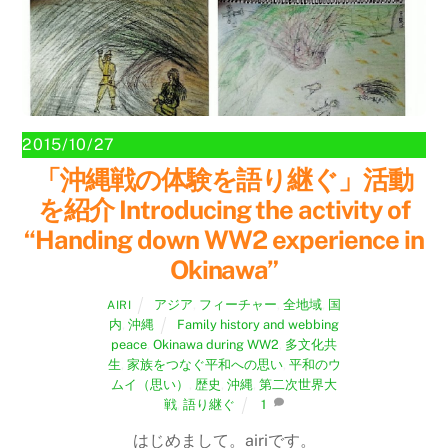
2015/10/27
「沖縄戦の体験を語り継ぐ」活動
を紹介 Introducing the activity of
“Handing down WW2 experience in
Okinawa”
アジア
,
フィーチャー
,
全地域
,
国
AIRI
内
,
沖縄
Family history and webbing
peace
,
Okinawa during WW2
,
多文化共
生
,
家族をつなぐ平和への思い
,
平和のウ
ムイ（思い）
,
歴史
,
沖縄
,
第二次世界大
戦
,
語り継ぐ
1
はじめまして。airiです。