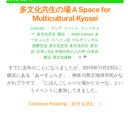
多文化共生の場 A Space for
Multicultural Kyosei
アジア
,
イベント
,
フィーチャ
CHOHEI
ー
,
多文化共生
,
横浜
multi culture
,
あ
ーすぷらざ
,
スペイン語
,
マルチリンガル
,
国際交流
,
多文化交流
,
多文化共生
,
多言
語
,
日本に住む外国住民の人の声
,
日本語
,
横浜
,
異文化体験
0
すでに去年のことになりましたが、2015年11月23日に
横浜にある「あーすぷらざ」、神奈川県立地球市民かな
がわプラザで、「にほんごしゃべり場かたりーな」とい
うイベントに参加してきました。
Continue Reading 続きを読む