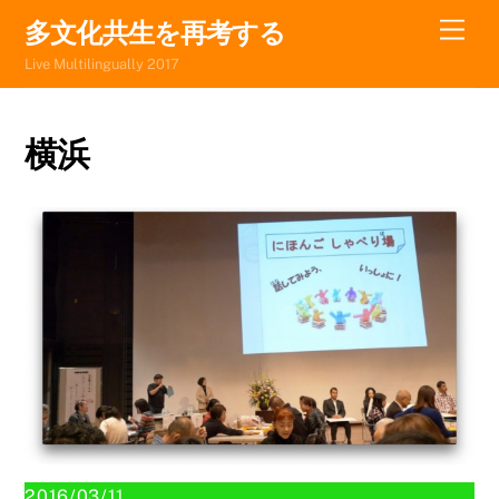
Skip
Men
多文化共生を再考する
to
Live Multilingually 2017
content
横浜
2016/03/11