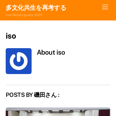
Skip
Men
多文化共生を再考する
to
Live Multilingually 2020
content
iso
About
iso
POSTS BY 磯田さん :