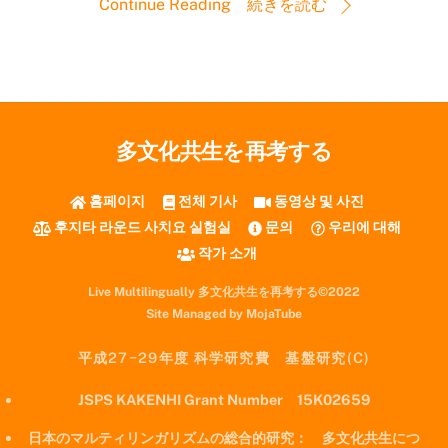
Continue Reading 続きを読む
多文化共生を再考する
홈페이지
전체 기사
동영상 및 사진
후지타 라운드 사치요 실험실
문의
우리에 대해
작가 소개
Live Multilingually 多文化共生を再考する©2022
Site Managed by MojaTube
平成27−29年度 科学研究費 基盤研究(C)
JSPS KAKENHI Grant Number 15K02659
日本のマルティリンガリズムの総合的研究： 多文化共生につ