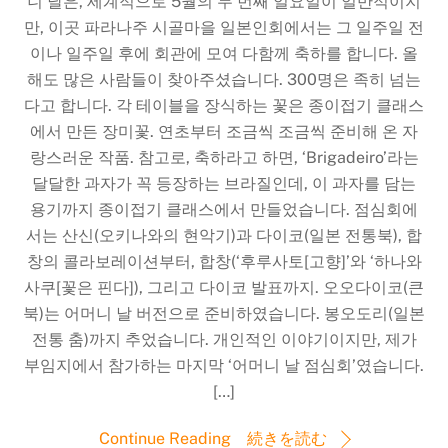
니 날은, 세계적으로 5월의 두 번째 일요일이 일반적이지
만, 이곳 파라나주 시골마을 일본인회에서는 그 일주일 전
이나 일주일 후에 회관에 모여 다함께 축하를 합니다. 올
해도 많은 사람들이 찾아주셨습니다. 300명은 족히 넘는
다고 합니다. 각 테이블을 장식하는 꽃은 종이접기 클래스
에서 만든 장미꽃. 연초부터 조금씩 조금씩 준비해 온 자
랑스러운 작품. 참고로, 축하라고 하면, ‘Brigadeiro’라는
달달한 과자가 꼭 등장하는 브라질인데, 이 과자를 담는
용기까지 종이접기 클래스에서 만들었습니다. 점심회에
서는 산신(오키나와의 현악기)과 다이코(일본 전통북), 합
창의 콜라보레이션부터, 합창(‘후루사토[고향]’와 ‘하나와
사쿠[꽃은 핀다]), 그리고 다이코 발표까지. 오오다이코(큰
북)는 어머니 날 버전으로 준비하였습니다. 봉오도리(일본
전통 춤)까지 추었습니다. 개인적인 이야기이지만, 제가
부임지에서 참가하는 마지막 ‘어머니 날 점심회’였습니다.
[…]
Continue Reading 続きを読む