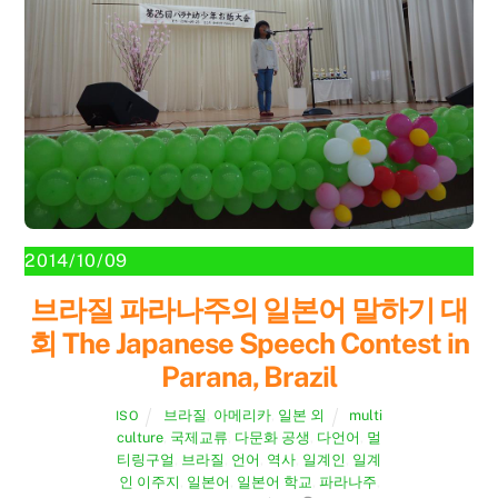
2014/10/09
브라질 파라나주의 일본어 말하기 대
회 The Japanese Speech Contest in
Parana, Brazil
브라질
,
아메리카
,
일본 외
multi
ISO
culture
,
국제교류
,
다문화 공생
,
다언어
,
멀
티링구얼
,
브라질
,
언어
,
역사
,
일계인
,
일계
인 이주지
,
일본어
,
일본어 학교
,
파라나주
,