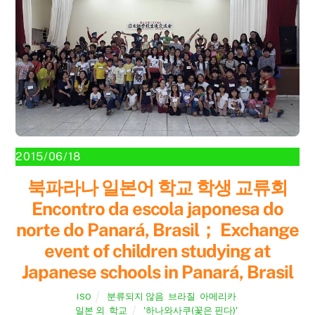
2015/06/18
북파라나 일본어 학교 학생 교류회
Encontro da escola japonesa do
norte do Panará, Brasil； Exchange
event of children studying at
Japanese schools in Panará, Brasil
분류되지 않음
,
브라질
,
아메리카
,
ISO
일본 외
,
학교
'하나와사쿠(꽃은 핀다)'
,