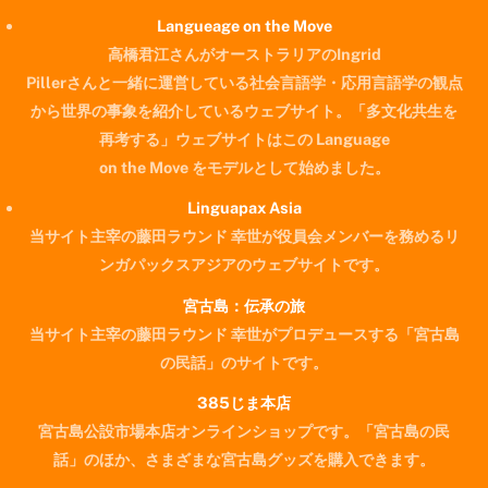
Langueage on the Move
高橋君江さんがオーストラリアのIngrid
Pillerさんと一緒に運営している社会言語学・応用言語学の観点
から世界の事象を紹介しているウェブサイト。「多文化共生を
再考する」ウェブサイトはこの Language
on the Move をモデルとして始めました。
Linguapax Asia
当サイト主宰の藤田ラウンド 幸世が役員会メンバーを務めるリ
ンガパックスアジアのウェブサイトです。
宮古島：伝承の旅
当サイト主宰の藤田ラウンド 幸世がプロデュースする「宮古島
の民話」のサイトです。
385じま本店
宮古島公設市場本店オンラインショップです。「宮古島の民
Back
話」のほか、さまざまな宮古島グッズを購入できます。
To