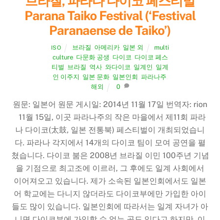
브라질, 파라나 다이코 페스티벌
Parana Taiko Festival (‘Festival
Paranaense de Taiko’)
브라질
,
아메리카
,
일본 외
multi
ISO
culture
,
다문화 공생
,
다이코
,
다이코 페스
티벌
,
브라질
,
역사
,
와다이코
,
일계인
,
일계
인 이주지
,
일본 문화
,
일본인회
,
파라나주
,
해외
0
원문: 일본어 원문 게시일: 2014년 11월 17일 번역자: rion
11월 15일, 이곳 파라나주의 작은 마을에서 제11회 파라
나 다이코(太鼓, 일본 전통북) 페스티벌이 개최되었습니
다. 파라나 각지에서 14개의 다이코 팀이 모여 공연을 펼
쳤습니다. 다이코 붐은 2008년 브라질 이민 100주년 기념
을 기점으로 최고조에 이르러, 그 후에도 일계 사회에서
이어져오고 있습니다. 제가 소속된 일본인회에서도 일본
어 학교에는 다니지 않더라도 다이코부에만 가입한 아이
들도 많이 있습니다. 일본인회에 따라서는 일계 자녀가 아
니면 다이코부에 가입할 수 없는 곳도 있다고 하지만, 이