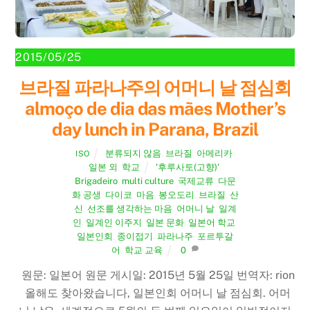
2015/05/25
브라질 파라나주의 어머니 날 점심회
almoço de dia das mães Mother’s
day lunch in Parana, Brazil
분류되지 않음
,
브라질
,
아메리카
,
ISO
일본 외
,
학교
'후루사토(고향)'
,
Brigadeiro
,
multi culture
,
국제교류
,
다문
화 공생
,
다이코
,
마음
,
봉오도리
,
브라질
,
산
신
,
선조를 생각하는 마음
,
어머니 날
,
일계
인
,
일계인 이주지
,
일본 문화
,
일본어 학교
,
일본인회
,
종이접기
,
파라나주
,
포르투갈
어
,
학교 교육
0
원문: 일본어 원문 게시일: 2015년 5월 25일 번역자: rion
올해도 찾아왔습니다, 일본인회 어머니 날 점심회. 어머