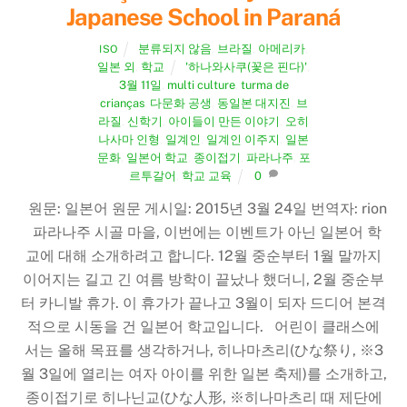
Japanese School in Paraná
분류되지 않음
,
브라질
,
아메리카
,
ISO
일본 외
,
학교
'하나와사쿠(꽃은 핀다)'
,
3월 11일
,
multi culture
,
turma de
crianças
,
다문화 공생
,
동일본 대지진
,
브
라질
,
신학기
,
아이들이 만든 이야기
,
오히
나사마 인형
,
일계인
,
일계인 이주지
,
일본
문화
,
일본어 학교
,
종이접기
,
파라나주
,
포
르투갈어
,
학교 교육
0
원문: 일본어 원문 게시일: 2015년 3월 24일 번역자: rion
파라나주 시골 마을, 이번에는 이벤트가 아닌 일본어 학
교에 대해 소개하려고 합니다. 12월 중순부터 1월 말까지
이어지는 길고 긴 여름 방학이 끝났나 했더니, 2월 중순부
터 카니발 휴가. 이 휴가가 끝나고 3월이 되자 드디어 본격
적으로 시동을 건 일본어 학교입니다. 어린이 클래스에
서는 올해 목표를 생각하거나, 히나마츠리(ひな祭り, ※3
월 3일에 열리는 여자 아이를 위한 일본 축제)를 소개하고,
종이접기로 히나닌교(ひな人形, ※히나마츠리 때 제단에