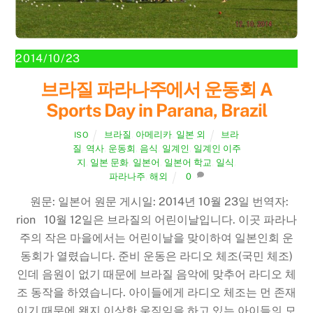
2014/10/23
브라질 파라나주에서 운동회 A
Sports Day in Parana, Brazil
브라질
,
아메리카
,
일본 외
브라
ISO
질
,
역사
,
운동회
,
음식
,
일계인
,
일계인 이주
지
,
일본 문화
,
일본어
,
일본어 학교
,
일식
,
파라나주
,
해외
0
원문: 일본어 원문 게시일: 2014년 10월 23일 번역자:
rion 10월 12일은 브라질의 어린이날입니다. 이곳 파라나
주의 작은 마을에서는 어린이날을 맞이하여 일본인회 운
동회가 열렸습니다. 준비 운동은 라디오 체조(국민 체조)
인데 음원이 없기 때문에 브라질 음악에 맞추어 라디오 체
조 동작을 하였습니다. 아이들에게 라디오 체조는 먼 존재
이기 때문에 왠지 이상한 움직임을 하고 있는 아이들의 모