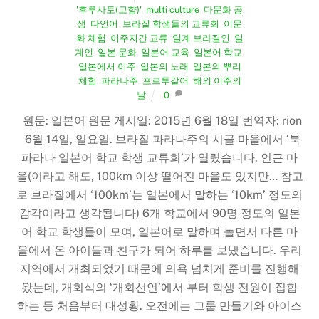
'후루사토(고향)'
,
multi culture
,
다문화 공
생
,
다언어
,
브라질 학생들의 교류회
,
이문
화 체험
,
이주지간 교류
,
일계 브라질인
,
일
계인
,
일본 문화
,
일본어 교육
,
일본어 학교
,
일본에서 이주
,
일본의 노래
,
일본의 뿌리
체험
,
파라나주
,
포르투갈어
,
해외 이주의
날
0
원문: 일본어 원문 게시일: 2015년 6월 18일 번역자: rion
6월 14일, 일요일. 브라질 파라나주의 시골 마을에서 ‘북
파라나 일본어 학교 학생 교류회’가 열렸습니다. 인근 마
을(이라고 해도, 100km 이상 떨어진 마을도 있지만… 참고
로 브라질에서 ‘100km’는 일본에서 말하는 ‘10km’ 정도의
감각이라고 생각됩니다) 6개 학교에서 90명 정도의 일본
어 학교 학생들이 모여, 일본어로 말하며 놀면서 다른 마
을에서 온 아이들과 친구가 되어 하루를 보냈습니다. 우리
지역에서 개최되었기 때문에 의욕 넘치게 준비를 진행해
왔는데, 개회식의 ‘개회선언’에서 부터 학생 전원이 집합
하는 등 처음부터 대성황. 오전에는 그룹 만들기와 아이스