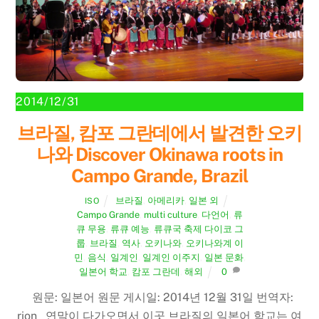
2014/12/31
브라질, 캄포 그란데에서 발견한 오키
나와 Discover Okinawa roots in
Campo Grande, Brazil
브라질
,
아메리카
,
일본 외
ISO
Campo Grande
,
multi culture
,
다언어
,
류
큐 무용
,
류큐 예능
,
류큐국 축제 다이코 그
룹
,
브라질
,
역사
,
오키나와
,
오키나와계 이
민
,
음식
,
일계인
,
일계인 이주지
,
일본 문화
,
일본어 학교
,
캄포 그란데
,
해외
0
원문: 일본어 원문 게시일: 2014년 12월 31일 번역자:
rion 연말이 다가오면서 이곳 브라질의 일본어 학교는 여