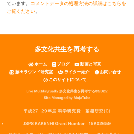
ています。
コメントデータの処理方法の詳細はこちらを
ご覧ください
。
多文化共生を再考する
ホーム
ブログ
動画と写真
藤田ラウンド研究室
ライター紹介
お問い合せ
このサイトについて
Live Multilingually 多文化共生を再考する©2022
Site Managed by MojaTube
平成27−29年度 科学研究費 基盤研究(C)
JSPS KAKENHI Grant Number 15K02659