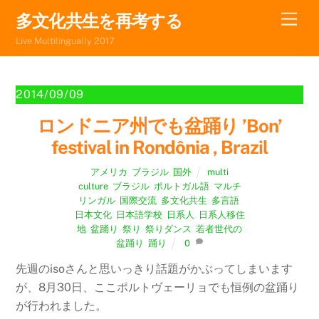
Skip
Men
多文化共生を再考する
to
Live Multilingually 2017
content
2014/09/09
ロンドニア州でも盆踊り ’Bon’
festival in Rondônia , Brazil
アメリカ
,
ブラジル
,
国外
multi
culture
,
ブラジル
,
ポルトガル語
,
マルチ
リンガル
,
国際交流
,
多文化共生
,
多言語
,
日本文化
,
日本語学校
,
日系人
,
日系人移住
地
,
盆踊り
,
祭り
,
祭りダンス
,
若者世代の
盆踊り
,
踊り
0
先週のisoさんと思いっきり話題がかぶってしまいます
が、8月30日、ここポルトヴェーリョでも恒例の盆踊り
が行われました。