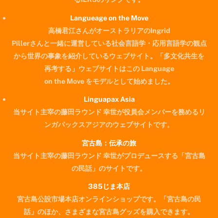
Langueage on the Move
高橋君江さんがオーストラリアのIngrid
Pillerさんと一緒に運営している社会言語学・応用言語学の観点
から世界の事象を紹介しているウェブサイト。「多文化共生を
再考する」ウェブサイトはこの Language
on the Move をモデルとして始めました。
Linguapax Asia
当サイト主宰の藤田ラウンド 幸世が役員会メンバーを務めるリ
ンガパックスアジアのウェブサイトです。
宮古島：伝承の旅
当サイト主宰の藤田ラウンド 幸世がプロデュースする「宮古島
の民話」のサイトです。
385じま本店
宮古島公設市場本店オンラインショップです。「宮古島の民
Back
話」のほか、さまざまな宮古島グッズを購入できます。
To