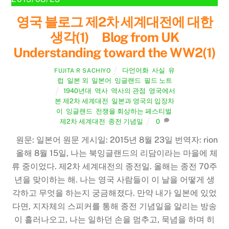
영국 블로그 제2차 세계대전에 대한
생각(1) Blog from UK
Understanding toward the WW2(1)
다언어화
,
사실
,
유
FUJITA R SACHIYO
럽
,
일본 외
,
일본어
,
잉글랜드
,
필드 노트
1940년대
,
역사
,
역사의 관점
,
영국에서
본 제2차 세계대전
,
일본과 영국의 입장차
이
,
잉글랜드
,
전쟁을 회상하는 페스티벌
,
제2차 세계대전
,
종전 기념일
0
원문: 일본어 원문 게시일: 2015년 8월 23일 번역자: rion
올해 8월 15일, 나는 북잉글랜드의 리담이라는 마을에 체
류 중이었다. 제2차 세계대전의 종전일. 올해는 종전 70주
년을 맞이하는 해. 나는 영국 사람들이 이 날을 어떻게 생
각하고 무엇을 하는지 궁금해졌다. 만약 내가 일본에 있었
Back
다면, 지자체의 스피커를 통해 종전 기념일을 알리는 방송
To
이 흘러나오고, 나는 일하던 손을 멈추고, 묵념을 하며 히
Top