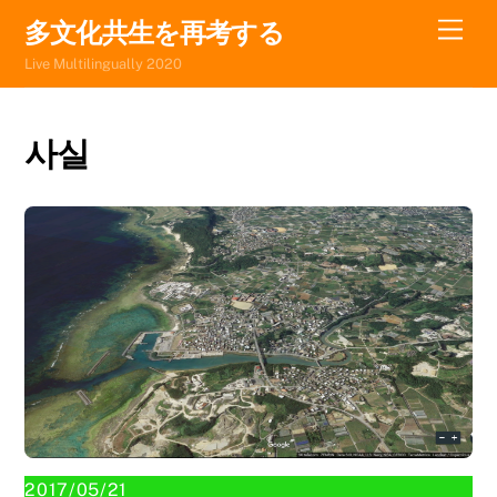
Skip
Men
多文化共生を再考する
to
Live Multilingually 2020
content
사실
2017/05/21