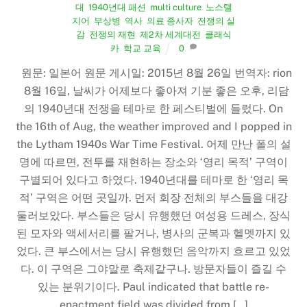
대
,
1940년대 패션
,
multi culture
,
노스텔
지어
,
부상병
,
역사
,
의료 종사자
,
전쟁의 실
감
,
전쟁의 재현
,
제2차 세계대전
,
클래식
카
,
학교 교육
0
원문: 일본어 원문 게시일: 2015년 8월 26일 번역자: rion
8월 16일, 날씨가 어제보다 좋아져 기분 좋은 오후, 리담
의 1940년대 전쟁을 테마로 한 페스티벌에 들렀다. On
the 16th of Aug, the weather improved and I popped in
the Lytham 1940s War Time Festival. 어제 만난 폴의 설
명에 따르면, 전투를 재현하는 장소와 ‘영리 목적’ 구역이
구별되어 있다고 하였다. 1940년대를 테마로 한 ‘영리 목
적’ 구역은 어떤 곳일까. 먼저 회장 전체의 부스들을 대강
둘러보았다. 부스들은 당시 유행했던 여성용 드레스, 장식
된 모자와 액세서리를 팔거나, 병사의 군복과 헬멧까지 있
었다. 큰 부스에서는 당시 유행했던 음악까지 흐르고 있었
다. 이 구역은 그야말로 축제같구나. 방문자들이 즐길 수
있는 분위기이다. Paul indicated that battle re-
enactment field was divided from […]