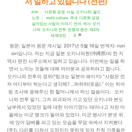
서 일하고 있습니다 (전편)
다문화 공생
,
사실
,
오키나와
,
필드
AIRI
노트
multi culture
,
국내
,
다문화 공생
,
살아있는 사람의 이야기
,
언어
,
역사
,
오키
나와
,
오키나와 전투
,
전쟁의 증언
,
제2차
세계대전
0
원문: 일본어 원문 게시일: 2017년 5월 16일 번역자: rion
airi입니다. 저는 지금 일본 오키나와현(沖縄県)의 한 지
역사 편찬 사무소에서 일하고 있습니다. 이번에는 일을 하
면서 느끼는 것들에 대해 여러분과 공유하려고 합니다.
오키나와 전투의 경위(*링크는 일본어 페이지) “사람은 먼
저 어디부터 썩는다고 생각해? …하하하(웃음).” 이는 히어
링 조사에 응해주신 한 할머니께서 하신 말씀이다. 오키
나와 전투 말기, 그저 파괴되어 가고 있던 오키나와 본도
남부에서 있었던 일에 대한 이야기였다. 태어나고 자란 마
을에는 미군 탱크가 들어와 있었다. 미군 병사가 본넷 위
에 앉아 담배를 피고 있는 모습을 무덤 속에서 지켜봤다
(주1). 다리를 다쳐서 도망치지 못하게 되자 친척 가족들은