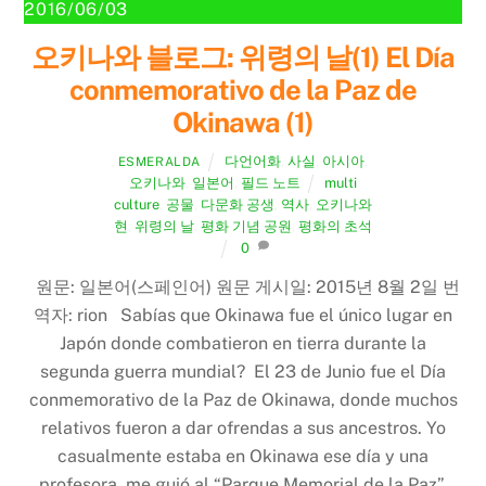
2016/06/03
오키나와 블로그: 위령의 날(1) El Día
conmemorativo de la Paz de
Okinawa (1)
다언어화
,
사실
,
아시아
,
ESMERALDA
오키나와
,
일본어
,
필드 노트
multi
culture
,
공물
,
다문화 공생
,
역사
,
오키나와
현
,
위령의 날
,
평화 기념 공원
,
평화의 초석
0
원문: 일본어(스페인어) 원문 게시일: 2015년 8월 2일 번
역자: rion Sabías que Okinawa fue el único lugar en
Japón donde combatieron en tierra durante la
segunda guerra mundial? El 23 de Junio fue el Día
conmemorativo de la Paz de Okinawa, donde muchos
relativos fueron a dar ofrendas a sus ancestros. Yo
casualmente estaba en Okinawa ese día y una
profesora me guió al “Parque Memorial de la Paz”,