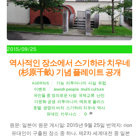
2015/09/25
역사적인 장소에서 스기하라 치우네
(杉原千畝) 기념 플레이트 공개
기능
,
리투아니아
,
사실
,
유럽
,
AUDRIUS
이벤트
Jewish people
,
multi culture
,
국민들 중 정의로운 사람
,
국제교류
,
난민
,
다문화 공생
,
리투아니아
,
메트로 폴리스
호텔
,
생명의 비자
,
스기하라 지우네
,
역사
,
유대인
,
카우나스
0
원문: 일본어 원문 게시일: 2015년 9월 25일 번역자: rion
유대인이 구출된 장소 중 하나. 제2차 세계대전 중 일본