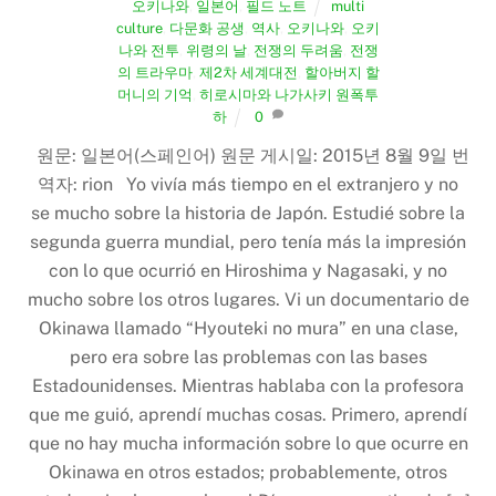
오키나와
,
일본어
,
필드 노트
multi
culture
,
다문화 공생
,
역사
,
오키나와
,
오키
나와 전투
,
위령의 날
,
전쟁의 두려움
,
전쟁
의 트라우마
,
제2차 세계대전
,
할아버지 할
머니의 기억
,
히로시마와 나가사키 원폭투
하
0
원문: 일본어(스페인어) 원문 게시일: 2015년 8월 9일 번
역자: rion Yo vivía más tiempo en el extranjero y no
se mucho sobre la historia de Japón. Estudié sobre la
segunda guerra mundial, pero tenía más la impresión
con lo que ocurrió en Hiroshima y Nagasaki, y no
mucho sobre los otros lugares. Vi un documentario de
Okinawa llamado “Hyouteki no mura” en una clase,
pero era sobre las problemas con las bases
Estadounidenses. Mientras hablaba con la profesora
que me guió, aprendí muchas cosas. Primero, aprendí
que no hay mucha información sobre lo que ocurre en
Okinawa en otros estados; probablemente, otros