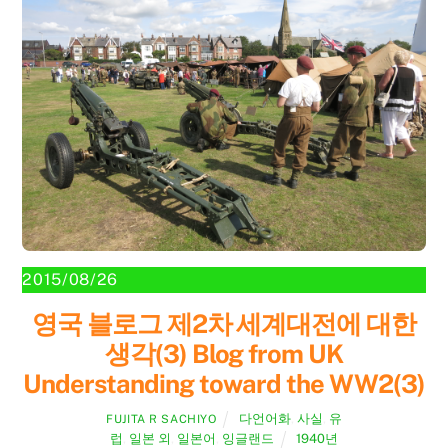
2015/08/26
영국 블로그 제2차 세계대전에 대한
생각(3) Blog from UK
Understanding toward the WW2(3)
다언어화
,
사실
,
유
FUJITA R SACHIYO
럽
,
일본 외
,
일본어
,
잉글랜드
1940년