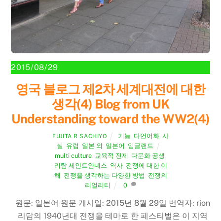
2015/08/29
영국 블로그 제2차 세계대전에 대한
생각(4) Blog from UK
Understanding toward the WW2(4)
기능
,
다언어화
,
사
FUJITA R SACHIYO
실
,
유럽
,
일본 외
,
일본어
,
잉글랜드
multi culture
,
교육적 전제
,
다문화 공생
,
리탐 세인트안네스
,
역사
,
전쟁에 대한 이
해
,
전쟁을 생각하는 다양한 방법
,
전쟁의
리얼리티
0
원문: 일본어 원문 게시일: 2015년 8월 29일 번역자: rion
리담의 1940년대 전쟁을 테마로 한 페스티벌은 이 지역