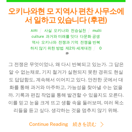
오키나와현 모 지역사 편찬 사무소에
서 일하고 있습니다 (후편)
사실
,
오키나와
,
전승실천
multi
AIRI
culture
,
과거와 미래를 잇다
,
다문화 공생
,
역사
,
오키나와
,
전쟁과 기억
,
전쟁을 반복
하지 않기 위한 방법
,
제2차 세계대전
0
그 전쟁은 무엇이었나, 왜 다시 반복되고 있는가. 그 답은
알 수 없는채로, 기지 철거가 실현되지 못한 경위도 현실
도 답답함도, 계속해서 이어지고 있다. 안전한 곳에서 대
화를 통해 과거와 마주하고, 가능성을 찾아낼 수는 없을
까. 기록과 편집 작업을 통해 발견할 수 있을지도 모른다.
이를 믿고 눈을 크게 뜨고 생활 속을 둘러보며, 여러 목소
리들을 듣고 싶다. 생각하는 것을 멈추지 않기 위해.
Continue Reading 続きを読む