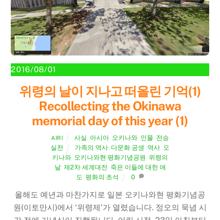
2016/08/01
위령의 날이 지나고 떠올린 기억(1)
Recollecting the Okinawa
memorial day of this year (1)
사실
,
아시아
,
오키나와
,
인물
,
전승
AIRI
실천
가족의 역사
,
다문화 공생
,
역사
,
오
키나와
,
오키나와현 평화기념공원
,
위령의
날
,
제2차 세계대전
,
죽은 이들에 대한 애
도
,
평화의 초석
0
올해도 예년과 마찬가지로 일본 오키나와현 평화기념공
원(이토만시)에서 ‘위령제’가 열렸습니다. 정오의 묵념 시