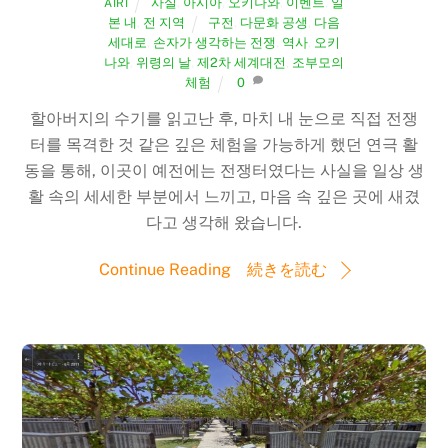
사실
,
아시아
,
오키나와
,
이벤트
,
일
AIRI
본 내
,
전 지역
구전
,
다문화 공생
,
다음
세대로
,
손자가 생각하는 전쟁
,
역사
,
오키
나와
,
위령의 날
,
제2차 세계대전
,
조부모의
체험
0
할아버지의 수기를 읽고난 후, 마치 내 눈으로 직접 전쟁
터를 목격한 것 같은 깊은 체험을 가능하게 했던 연극 활
동을 통해, 이곳이 예전에는 전쟁터였다는 사실을 일상 생
활 속의 세세한 부분에서 느끼고, 마음 속 깊은 곳에 새겼
다고 생각해 왔습니다.
Continue Reading 続きを読む