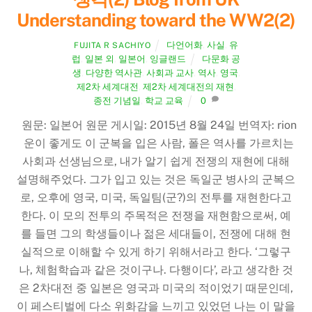
Understanding toward the WW2(2)
다언어화
,
사실
,
유
FUJITA R SACHIYO
럽
,
일본 외
,
일본어
,
잉글랜드
다문화 공
생
,
다양한 역사관
,
사회과 교사
,
역사
,
영국
,
제2차 세계대전
,
제2차 세계대전의 재현
,
종전 기념일
,
학교 교육
0
원문: 일본어 원문 게시일: 2015년 8월 24일 번역자: rion
운이 좋게도 이 군복을 입은 사람, 폴은 역사를 가르치는
사회과 선생님으로, 내가 알기 쉽게 전쟁의 재현에 대해
설명해주었다. 그가 입고 있는 것은 독일군 병사의 군복으
로, 오후에 영국, 미국, 독일팀(군?)의 전투를 재현한다고
한다. 이 모의 전투의 주목적은 전쟁을 재현함으로써, 예
를 들면 그의 학생들이나 젊은 세대들이, 전쟁에 대해 현
실적으로 이해할 수 있게 하기 위해서라고 한다. ‘그렇구
나, 체험학습과 같은 것이구나. 다행이다’, 라고 생각한 것
은 2차대전 중 일본은 영국과 미국의 적이었기 때문인데,
이 페스티벌에 다소 위화감을 느끼고 있었던 나는 이 말을