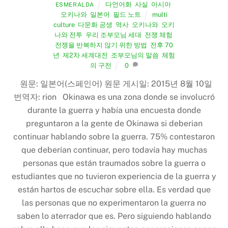
다언어화
,
사실
,
아시아
,
ESMERALDA
오키나와
,
일본어
,
필드 노트
multi
culture
,
다문화 공생
,
역사
,
오키나와
,
오키
나와 전투
,
우리 조부모님 세대
,
전쟁 체험
,
전쟁을 반복하지 않기 위한 방법
,
전후 70
년
,
제2차 세계대전
,
조부모님의 말씀
,
체험
의 구전
0
원문: 일본어(스페인어) 원문 게시일: 2015년 8월 10일
번역자: rion Okinawa es una zona donde se involucró
durante la guerra y había una encuesta donde
preguntaron a la gente de Okinawa si deberian
continuar hablando sobre la guerra. 75% contestaron
que deberían continuar, pero todavía hay muchas
personas que están traumados sobre la guerra o
estudiantes que no tuvieron experiencia de la guerra y
están hartos de escuchar sobre ella. Es verdad que
las personas que no experimentaron la guerra no
saben lo aterrador que es. Pero siguiendo hablando