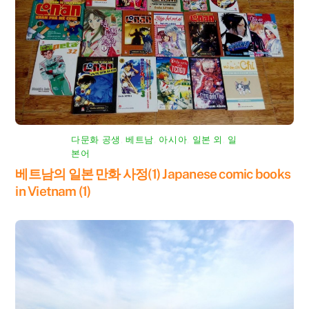
다문화 공생
,
베트남
,
아시아
,
일본 외
,
일
본어
베트남의 일본 만화 사정(1) Japanese comic books
in Vietnam (1)