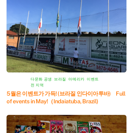
다문화 공생
,
브라질
,
아메리카
,
이벤트
,
전 지역
5월은 이벤트가 가득! (브라질 인다이아투바) Full
of events in May!（Indaiatuba, Brazil)