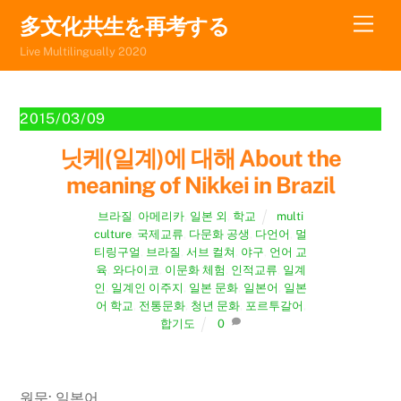
Skip
Men
多文化共生を再考する
to
Live Multilingually 2020
content
2015/03/09
닛케(일계)에 대해 About the
meaning of Nikkei in Brazil
브라질
,
아메리카
,
일본 외
,
학교
multi
culture
,
국제교류
,
다문화 공생
,
다언어
,
멀
티링구얼
,
브라질
,
서브 컬쳐
,
야구
,
언어 교
육
,
와다이코
,
이문화 체험
,
인적교류
,
일계
인
,
일계인 이주지
,
일본 문화
,
일본어
,
일본
어 학교
,
전통문화
,
청년 문화
,
포르투갈어
,
합기도
0
원문: 일본어