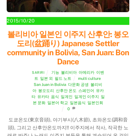
2015/10/20
볼리비아 일본인 이주지 산후안: 봉오
도리(盆踊り) Japanese Settler
community in Bolivia, San Juan: Bon
Dance
기능
,
볼리비아
,
아메리카
,
이벤
SARIRI
트
,
일본 외
,
필드 노트
multi culture
,
San Juan in Bolivia
,
다문화 공생
,
볼리비
아
,
봉오도리
,
산후안 온도
,
스페인어
,
유카
타
,
유카타
,
음식
,
일계인
,
일계인 이주지
,
일
본 문화
,
일본어 학교
,
일본음식
,
일본인회
0
도쿄온도(東京音頭), 야기부시(八木節), 초와온도(調和音
頭), 그리고 산후안온도까지!! 이주지에서 작사, 작곡한 노
래로 반주나 노래도 이주지 분들을 통해 계승되어 온 것입