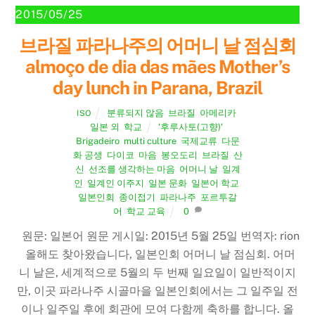
2015/05/25
브라질 파라나주의 어머니 날 점심회
almoço de dia das mães Mother’s
day lunch in Parana, Brazil
분류되지 않음
,
브라질
,
아메리카
,
ISO
일본 외
,
학교
'후루사토(고향)'
,
Brigadeiro
,
multi culture
,
국제교류
,
다문
화 공생
,
다이코
,
마음
,
봉오도리
,
브라질
,
산
신
,
선조를 생각하는 마음
,
어머니 날
,
일계
인
,
일계인 이주지
,
일본 문화
,
일본어 학교
,
일본인회
,
종이접기
,
파라나주
,
포르투갈
어
,
학교 교육
0
원문: 일본어 원문 게시일: 2015년 5월 25일 번역자: rion
올해도 찾아왔습니다, 일본인회 어머니 날 점심회. 어머
니 날은, 세계적으로 5월의 두 번째 일요일이 일반적이지
만, 이곳 파라나주 시골마을 일본인회에서는 그 일주일 전
이나 일주일 후에 회관에 모여 다함께 축하를 합니다. 올