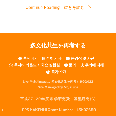
Continue Reading 続きを読む
多文化共生を再考する
홈페이지
전체 기사
동영상 및 사진
후지타 라운드 사치요 실험실
문의
우리에 대해
작가 소개
Live Multilingually 多文化共生を再考する©2022
Site Managed by MojaTube
平成27−29年度 科学研究費 基盤研究(C)
JSPS KAKENHI Grant Number 15K02659