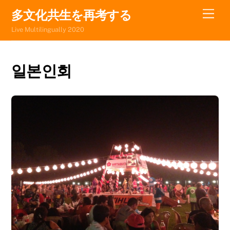
Skip
Men
多文化共生を再考する
to
Live Multilingually 2020
content
일본인회