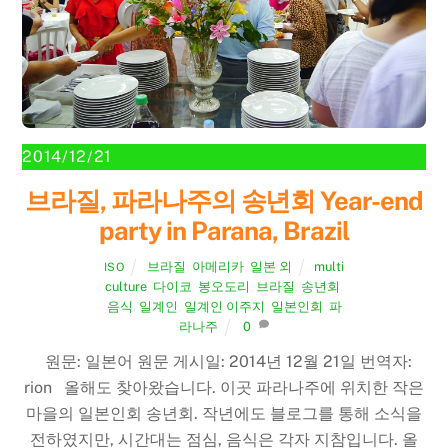
2014/12/21
브라질, 파라나주의 송년회 Year-end
party in Parana, Brazil
브라질
,
아메리카
,
일본 외
multi
ISO
culture
,
다이코
,
봉오도리
,
브라질
,
송년회
,
음식
,
일계인
,
일계인 이주지
,
일본인회
,
파
라나주
0
원문: 일본어 원문 게시일: 2014년 12월 21일 번역자:
rion 올해도 찾아왔습니다. 이곳 파라나주에 위치한 작은
마을의 일본인회 송년회. 작년에도 블로그를 통해 소식을
전하였지만, 시간대는 점심, 음식은 각자 지참입니다. 올