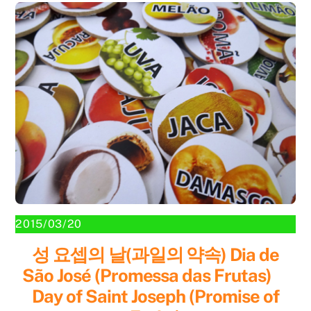
2015/03/20
성 요셉의 날(과일의 약속) Dia de
São José (Promessa das Frutas)
Day of Saint Joseph (Promise of