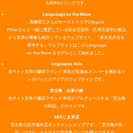
るIERSのリンクです。
Langueage on the Move
高橋君江さんがオーストラリアのIngrid
Pillerさんと一緒に運営している社会言語学・応用言語学の観点
から世界の事象を紹介しているウェブサイト。「多文化共生を
再考する」ウェブサイトはこの Language
on the Move をモデルとして始めました。
Linguapax Asia
当サイト主宰の藤田ラウンド 幸世が役員会メンバーを務めるリ
ンガパックスアジアのウェブサイトです。
宮古島：伝承の旅
当サイト主宰の藤田ラウンド 幸世がプロデュースする「宮古島
の民話」のサイトです。
385じま本店
宮古島公設市場本店オンラインショップです。「宮古島の民
Back
話」のほか、さまざまな宮古島グッズを購入できます。