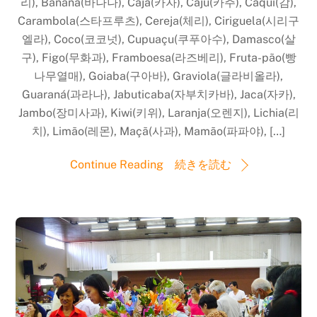
리), Banana(바나나), Cajá(카자), Caju(카주), Caqui(감),
Carambola(스타프루츠), Cereja(체리), Ciriguela(시리구
엘라), Coco(코코넛), Cupuaçu(쿠푸아수), Damasco(살
구), Figo(무화과), Framboesa(라즈베리), Fruta-pão(빵
나무열매), Goiaba(구아바), Graviola(글라비올라),
Guaraná(과라나), Jabuticaba(자부치카바), Jaca(자카),
Jambo(장미사과), Kiwi(키위), Laranja(오렌지), Lichia(리
치), Limão(레몬), Maçã(사과), Mamão(파파야), […]
Continue Reading 続きを読む