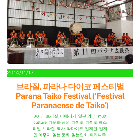
2014/11/17
브라질, 파라나 다이코 페스티벌
Parana Taiko Festival (‘Festival
Paranaense de Taiko’)
브라질
,
아메리카
,
일본 외
multi
ISO
culture
,
다문화 공생
,
다이코
,
다이코 페스
티벌
,
브라질
,
역사
,
와다이코
,
일계인
,
일계
인 이주지
,
일본 문화
,
일본인회
,
파라나주
,