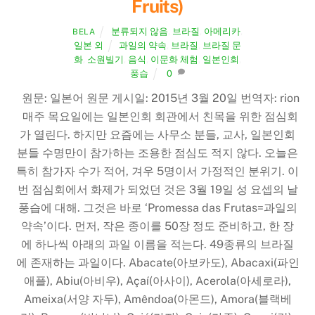
Fruits)
분류되지 않음
,
브라질
,
아메리카
,
BELA
일본 외
과일의 약속
,
브라질
,
브라질 문
화
,
소원빌기
,
음식
,
이문화 체험
,
일본인회
,
풍습
0
원문: 일본어 원문 게시일: 2015년 3월 20일 번역자: rion
매주 목요일에는 일본인회 회관에서 친목을 위한 점심회
가 열린다. 하지만 요즘에는 사무소 분들, 교사, 일본인회
분들 수명만이 참가하는 조용한 점심도 적지 않다. 오늘은
특히 참가자 수가 적어, 겨우 5명이서 가정적인 분위기. 이
번 점심회에서 화제가 되었던 것은 3월 19일 성 요셉의 날
풍습에 대해. 그것은 바로 ‘Promessa das Frutas=과일의
약속’이다. 먼저, 작은 종이를 50장 정도 준비하고, 한 장
에 하나씩 아래의 과일 이름을 적는다. 49종류의 브라질
에 존재하는 과일이다. Abacate(아보카도), Abacaxi(파인
애플), Abiu(아비우), Açaí(아사이), Acerola(아세로라),
Ameixa(서양 자두), Amêndoa(아몬드), Amora(블랙베