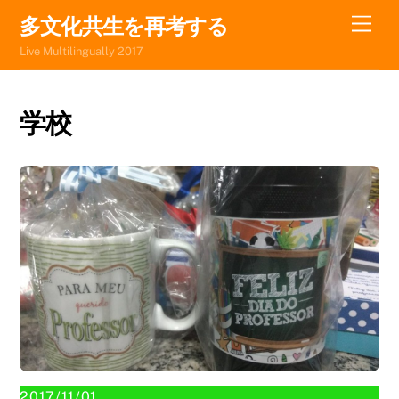
Skip
Men
多文化共生を再考する
to
Live Multilingually 2017
content
学校
2017/11/01