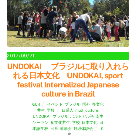
2017/09/21
UNDOKAI ブラジルに取り入れら
れる日本文化 UNDOKAI, sport
festival Internalized Japanese
culture in Brazil
イベント
,
ブラジル
,
国外
,
多文化
GUN
共生
,
学校
日系人
,
multi culture
,
UNDOKAI
,
ブラジル
,
ポルトガル語
,
南中
ソーラン
,
多文化共生
,
学校
,
日本文化
,
日
本語学校
,
日系
,
運動会
,
野球体験会
0