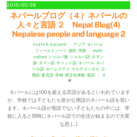
2015/05/28
ネパールブログ（４）ネパールの
人々と言語 ２ Nepal Blog(4)
Nepalese people and language 2
アジア
,
ネパール
,
FUJITA R SACHIYO
フィールドノーツ
,
国外
,
学校
multi
culture
,
シェルバ族
,
シェルパ語
,
タマン
族
,
タマン語
,
チベット語
,
ネパール
,
ネパ
ール語
,
ホームステイ
,
マルチリンガル
,
公
用語
,
多言語
,
学校
,
異文化体験
,
英語
0
ネパールには100を超える言語があるといわれています
が、学校では子どもたち皆が公用語のネパール語を習い
ます。ネパール語が母語でない子どもたちの中には、学
校に入ると同時にネパール語での生活が始まるので大変
な思 […]