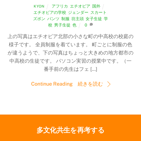
アフリカ
,
エチオピア
,
国外
KYON
エチオピアの学校
,
ジェンダー
,
スカート
,
ズボン
,
パンツ
,
制服
,
坊主頭
,
女子生徒
,
学
校
,
男子生徒
,
色
0
上の写真はエチオピア北部の小さな町の中高校の校庭の
様子です。 全員制服を着ています。 町ごとに制服の色
が違うようで、下の写真はちょっと大きめの地方都市の
中高校の生徒です。 パソコン実習の授業中です。（一
番手前の先生はフェ […]
Continue Reading 続きを読む
多文化共生を再考する