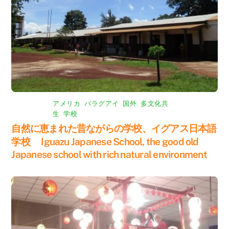
アメリカ
,
パラグアイ
,
国外
,
多文化共
生
,
学校
自然に恵まれた昔ながらの学校、イグアス日本語
学校 Iguazu Japanese School, the good old
Japanese school with rich natural environment