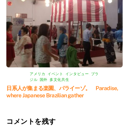
アメリカ
,
イベント
,
インタビュー
,
ブラ
ジル
,
国外
,
多文化共生
日系人が集まる楽園、パライーゾ。 Paradise,
where Japanese Brazilian gather
コメントを残す