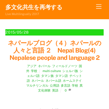
Skip
Men
多文化共生を再考する
to
Live Multilingually 2017
content
2015/05/28
ネパールブログ（４）ネパールの
人々と言語 ２ Nepal Blog(4)
Nepalese people and language 2
アジア
,
ネパール
,
フィールドノーツ
,
国
外
,
学校
multi culture
,
シェルバ族
,
シ
ェルパ語
,
タマン族
,
タマン語
,
チベット
語
,
ネパール
,
ネパール語
,
ホームステイ
,
マルチリンガル
,
公用語
,
多言語
,
学校
,
異
文化体験
,
英語
0