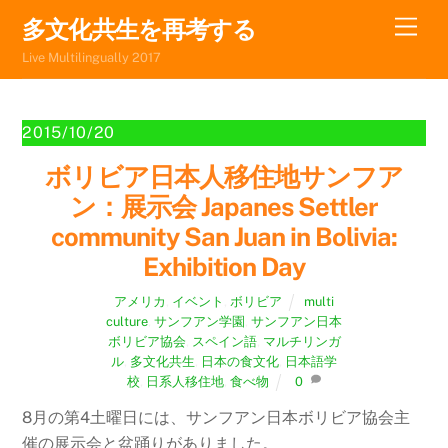
Skip
Men
多文化共生を再考する
to
Live Multilingually 2017
content
2015/10/20
ボリビア日本人移住地サンフア
ン：展示会 Japanes Settler
community San Juan in Bolivia:
Exhibition Day
アメリカ
,
イベント
,
ボリビア
multi
culture
,
サンフアン学園
,
サンフアン日本
ボリビア協会
,
スペイン語
,
マルチリンガ
ル
,
多文化共生
,
日本の食文化
,
日本語学
校
,
日系人移住地
,
食べ物
0
8月の第4土曜日には、サンフアン日本ボリビア協会主
催の展示会と盆踊りがありました。