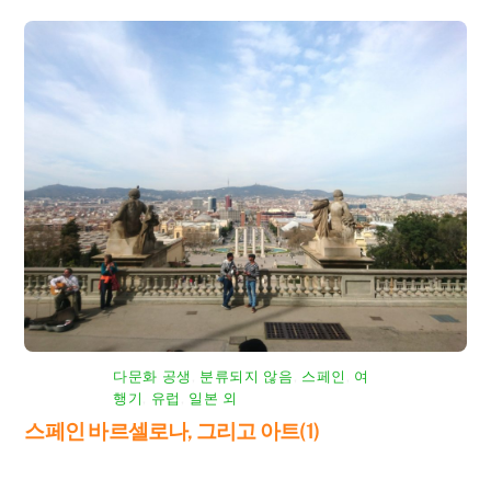
다문화 공생
,
분류되지 않음
,
스페인
,
여
행기
,
유럽
,
일본 외
스페인 바르셀로나, 그리고 아트(1)