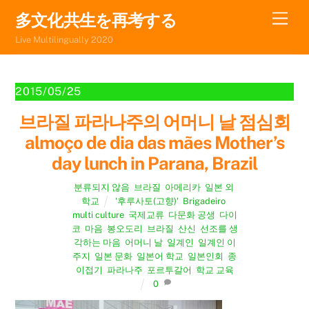
Skip
Men
多文化共生を再考する
to
Live Multilingually 2020
content
2015/05/25
브라질 파라나주의 어머니 날 점심회
almoço de dia das mães Mother’s
day lunch in Parana, Brazil
분류되지 않음
,
브라질
,
아메리카
,
일본 외
,
학교
'후루사토(고향)'
,
Brigadeiro
,
multi culture
,
국제교류
,
다문화 공생
,
다이
코
,
마음
,
봉오도리
,
브라질
,
산신
,
선조를 생
각하는 마음
,
어머니 날
,
일계인
,
일계인 이
주지
,
일본 문화
,
일본어 학교
,
일본인회
,
종
이접기
,
파라나주
,
포르투갈어
,
학교 교육
0