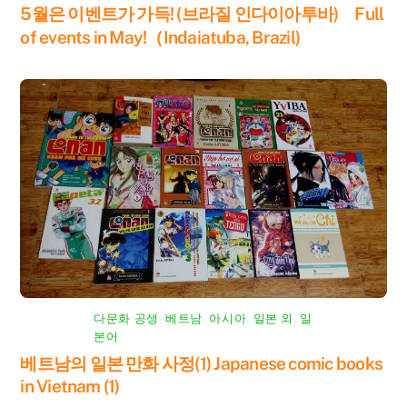
5월은 이벤트가 가득! (브라질 인다이아투바) Full
of events in May!（Indaiatuba, Brazil)
다문화 공생
,
베트남
,
아시아
,
일본 외
,
일
본어
베트남의 일본 만화 사정(1) Japanese comic books
in Vietnam (1)