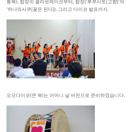
통북), 합창의 콜라보레이션부터, 합창(‘후루사토[고향]’와
‘하나와사쿠[꽃은 핀다]), 그리고 다이코 발표까지.
오오다이코(큰 북)는 어머니 날 버전으로 준비하였습니다.