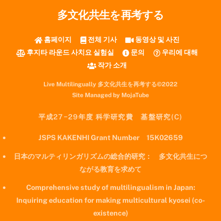
多文化共生を再考する
홈페이지
전체 기사
동영상 및 사진
후지타 라운드 사치요 실험실
문의
우리에 대해
작가 소개
Live Multilingually 多文化共生を再考する©2022
Site Managed by MojaTube
平成27−29年度 科学研究費 基盤研究(C)
JSPS KAKENHI Grant Number 15K02659
日本のマルティリンガリズムの総合的研究： 多文化共生につ
ながる教育を求めて
Comprehensive study of multilingualism in Japan:
Inquiring education for making multicultural kyosei (co-
existence)