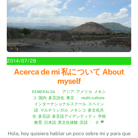
2014/07/28
Acerca de mi 私について About
myself
アジア
,
アメリカ
,
メキシ
ESMERALDA
コ
,
国内
,
多言語化
,
東京
multi culture
,
インターナショナルスクール
,
スペイン
語
,
マルチリンガル
,
メキシコ
,
多文化共
生
,
多言語
,
多言語アイデンティティ
,
学校
教育
,
日本語
,
異文化体験
,
言語
0
Hola, hoy quisiera hablar un poco sobre mi y para que