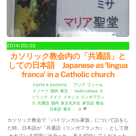
2014/05/20
カソリック教会内の「共通語」と
しての日本語 Japanese as ’lingua
franca’ in a Catholic church
アジア
,
フィール
FUJITA R SACHIYO
ドノーツ
,
国内
,
東京
multi culture
,
カ
ソリック
,
ドイツ
,
メキシコ
,
リンガフラン
カ
,
共通語
,
国内
,
多文化共生
,
多言語
,
教会
,
日本語
,
東京
0
カソリック教会で「バイリンガル家族」について話をし
た時、日本語が「共通語（リンガフランカ）」として使
われている場面に出合った。 私を招待してくださった