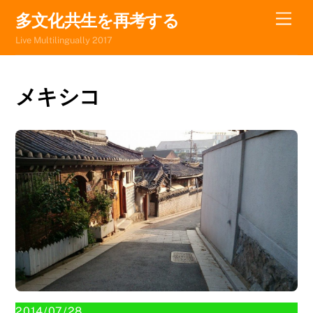
Skip
Men
多文化共生を再考する
to
Live Multilingually 2017
content
メキシコ
2014/07/28