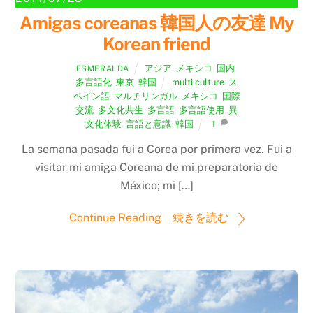
Amigas coreanas 韓国人の友達 My
Korean friend
アジア
,
メキシコ
,
国内
,
ESMERALDA
多言語化
,
東京
,
韓国
multi culture
,
ス
ペイン語
,
マルチリンガル
,
メキシコ
,
国際
交流
,
多文化共生
,
多言語
,
多言語使用
,
異
文化体験
,
言語と意識
,
韓国
1
La semana pasada fui a Corea por primera vez. Fui a
visitar mi amiga Coreana de mi preparatoria de
México; mi […]
Continue Reading 続きを読む