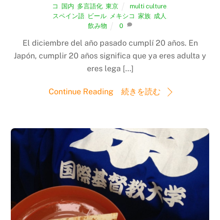
コ
,
国内
,
多言語化
,
東京
multi culture
,
スペイン語
,
ビール
,
メキシコ
,
家族
,
成人
,
飲み物
0
El diciembre del año pasado cumplí 20 años. En
Japón, cumplir 20 años significa que ya eres adulta y
eres lega […]
Continue Reading 続きを読む