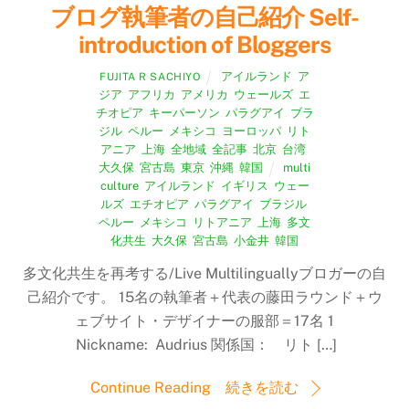
ブログ執筆者の自己紹介 Self-
introduction of Bloggers
アイルランド
,
ア
FUJITA R SACHIYO
ジア
,
アフリカ
,
アメリカ
,
ウェールズ
,
エ
チオピア
,
キーパーソン
,
パラグアイ
,
ブラ
ジル
,
ペルー
,
メキシコ
,
ヨーロッパ
,
リト
アニア
,
上海
,
全地域
,
全記事
,
北京
,
台湾
,
大久保
,
宮古島
,
東京
,
沖縄
,
韓国
multi
culture
,
アイルランド
,
イギリス
,
ウェー
ルズ
,
エチオピア
,
パラグアイ
,
ブラジル
,
ペルー
,
メキシコ
,
リトアニア
,
上海
,
多文
化共生
,
大久保
,
宮古島
,
小金井
,
韓国
多文化共生を再考する/Live Multilinguallyブロガーの自
己紹介です。 15名の執筆者＋代表の藤田ラウンド＋ウ
ェブサイト・デザイナーの服部＝17名 1
Nickname: Audrius 関係国： リト […]
Continue Reading 続きを読む