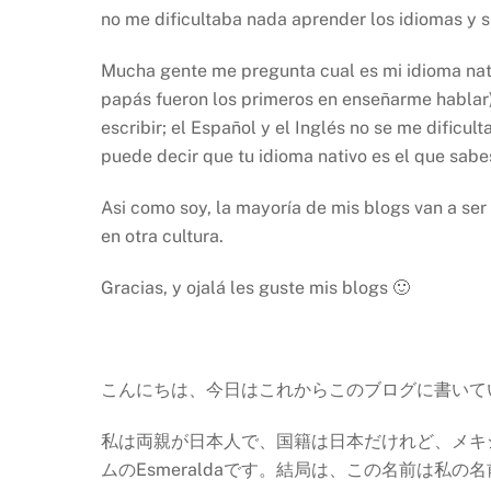
no me dificultaba nada aprender los idiomas y s
Mucha gente me pregunta cual es mi idioma nativ
papás fueron los primeros en enseñarme hablar),
escribir; el Español y el Inglés no se me dificu
puede decir que tu idioma nativo es el que sabe
Asi como soy, la mayoría de mis blogs van a se
en otra cultura.
Gracias, y ojalá les guste mis blogs 🙂
こんにちは、今日はこれからこのブログに書いて
私は両親が日本人で、国籍は日本だけれど、メキ
ムのEsmeraldaです。結局は、この名前は