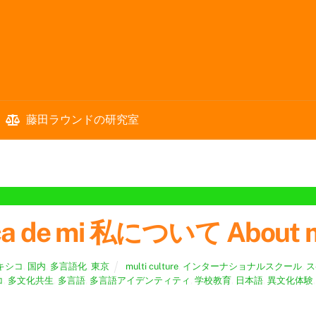
藤田ラウンドの研究室
ca de mi 私について About m
キシコ
,
国内
,
多言語化
,
東京
multi culture
,
インターナショナルスクール
,
ス
コ
,
多文化共生
,
多言語
,
多言語アイデンティティ
,
学校教育
,
日本語
,
異文化体験