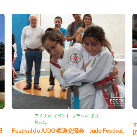
アメリカ
,
イベント
,
ブラジル
,
多文
化共生
日
Festival do JUDO 柔道交流会 Judo Festival
街