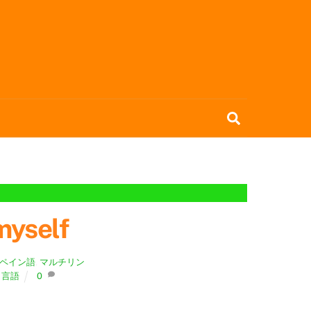
Search
yself
ペイン語
,
マルチリン
,
言語
0