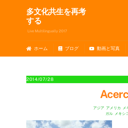
Skip
多文化共生を再考
to
content
する
Live Multilingually 2017
ホーム
ブログ
動画と写真
2014/07/28
Acer
アジア
,
アメリカ
,
メ
ガル
,
メキシ