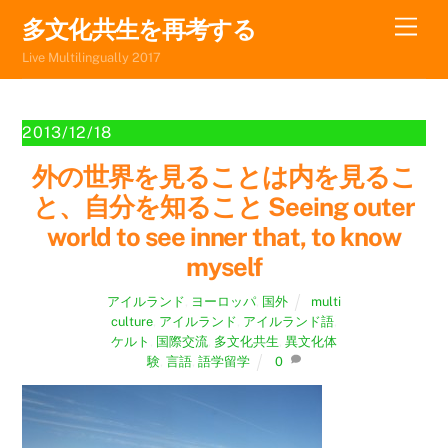
Skip
Men
多文化共生を再考する
to
Live Multilingually 2017
content
2013/12/18
外の世界を見ることは内を見るこ
と、自分を知ること Seeing outer
world to see inner that, to know
myself
アイルランド
,
ヨーロッパ
,
国外
multi
culture
,
アイルランド
,
アイルランド語
,
ケルト
,
国際交流
,
多文化共生
,
異文化体
験
,
言語
,
語学留学
0