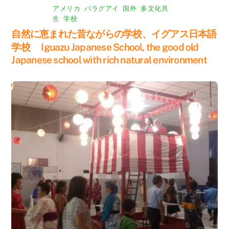
アメリカ
,
パラグアイ
,
国外
,
多文化共
生
,
学校
自然に恵まれた昔ながらの学校、イグアス日本語
学校 Iguazu Japanese School, the good old
Japanese school with rich natural environment