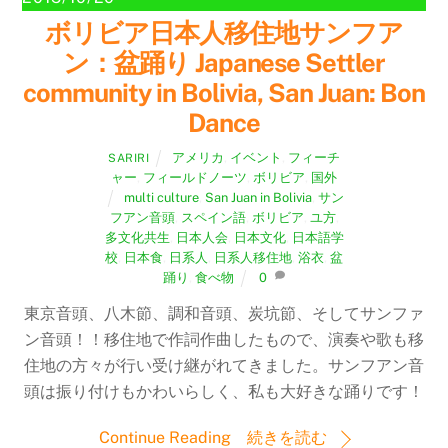
ボリビア日本人移住地サンフア
ン：盆踊り Japanese Settler
community in Bolivia, San Juan: Bon
Dance
アメリカ
,
イベント
,
フィーチ
SARIRI
ャー
,
フィールドノーツ
,
ボリビア
,
国外
multi culture
,
San Juan in Bolivia
,
サン
フアン音頭
,
スペイン語
,
ボリビア
,
ユ方
,
多文化共生
,
日本人会
,
日本文化
,
日本語学
校
,
日本食
,
日系人
,
日系人移住地
,
浴衣
,
盆
踊り
,
食べ物
0
東京音頭、八木節、調和音頭、炭坑節、そしてサンファ
ン音頭！！移住地で作詞作曲したもので、演奏や歌も移
住地の方々が行い受け継がれてきました。サンフアン音
頭は振り付けもかわいらしく、私も大好きな踊りです！
Continue Reading 続きを読む