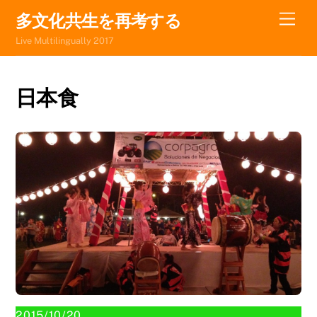
Skip
Men
多文化共生を再考する
to
Live Multilingually 2017
content
日本食
2015/10/20