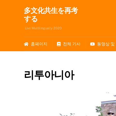
Skip
多文化共生を再考
to
content
する
Live Multilingually 2020
홈페이지
전체 기사
동영상 및
리투아니아