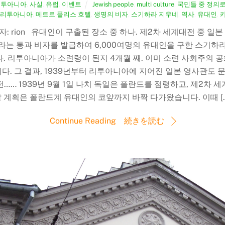
리투아니아
,
사실
,
유럽
,
이벤트
Jewish people
,
multi culture
,
국민들 중 정의
리투아니아
,
메트로 폴리스 호텔
,
생명의 비자
,
스기하라 지우네
,
역사
,
유대인
,
역자: rion 유대인이 구출된 장소 중 하나. 제2차 세계대전 중 일
’라는 통과 비자를 발급하여 6,000여명의 유대인을 구한 스기하
니다. 리투아니아가 소련령이 된지 4개월 째. 이미 소련 사회주
. 그 결과, 1939년부터 리투아니아에 지어진 일본 영사관도 문
… 1939년 9월 1일 나치 독일은 폴란드를 점령하고, 제2차
 계획은 폴란드계 유대인의 코앞까지 바짝 다가왔습니다. 이때 [
Continue Reading 続きを読む