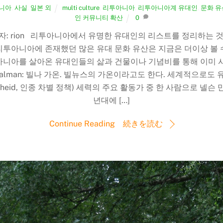
니아
,
사실
,
일본 외
multi culture
,
리투아니아
,
리투아니아계 유대인
,
문화 유
인 커뮤니티 확산
0
 번역자: rion 리투아니아에서 유명한 유대인의 리스트를 정리하는
투아니아에 존재했던 많은 유대 문화 유산은 지금은 더이상 볼 수 
아니아를 살아온 유대인들의 삶과 건물이나 기념비를 통해 이미 사
mo Zalman: 빌나 가온. 빌뉴스의 가온이라고도 한다. 세계적으로도 유
d, 인종 차별 정책) 세력의 주요 활동가 중 한 사람으로 넬슨 만델라와 
년대에 […]
Continue Reading 続きを読む