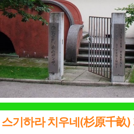
스기하라 치우네(杉原千畝)