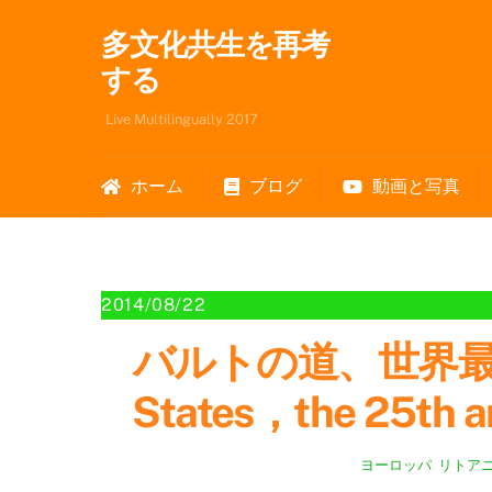
Skip
多文化共生を再考
to
content
する
Live Multilingually 2017
ホーム
ブログ
動画と写真
2014/08/22
バルトの道、世界最大
States，the 25th an
ヨーロッパ
,
リトア