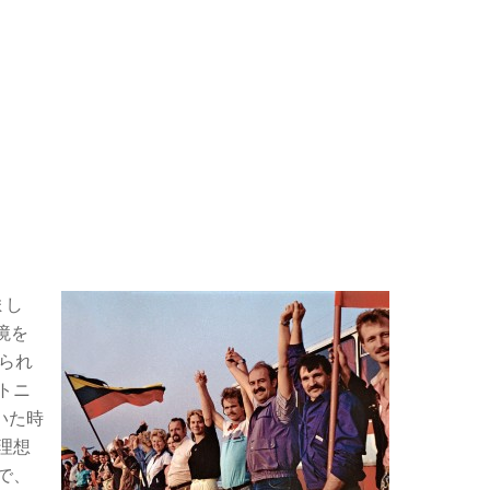
まし
境を
作られ
トニ
いた時
理想
で、