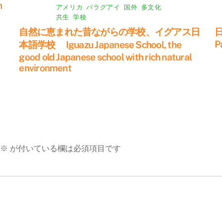
n
アメリカ
,
パラグアイ
,
国外
,
多文化
共生
,
学校
自然に恵まれた昔ながらの学校、イグアス日
P
本語学校 Iguazu Japanese School, the
good old Japanese school with rich natural
environment
※
が付いている欄は必須項目です