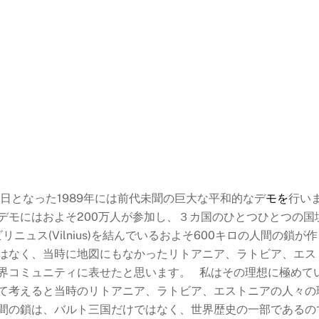
日となった1989年には前代未聞の巨大な平和的なデ
モを
行い
デモにはおよそ200万人が参加し、３カ国のひとつひとつの国
)とビリニュス(Vilnius)を結んでいるおよそ600キロの人間の鎖が
はなく、当時に地図にもなかったリトアニア、ラトビア、エス
界コミュニティに表せたと思います。 私はその理想に極めて
て考えると当時のリトアニア、ラトビア、エストニアの人々の
間の鎖は、バルト三国だけではなく、世界歴史の一部であるの