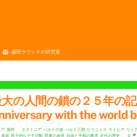
藤田ラウンドの研究室
の人間の鎖の２５年の記念日 Wa
niversary with the world 
ニア
,
国外
エストニア
,
バルトの道
,
バルト三国
,
ビリニュス
,
ラトビア
,
リト
革命
,
民主的なデモ活動
,
民衆の表現
,
自由と平和の希求
,
近代の歴史
0