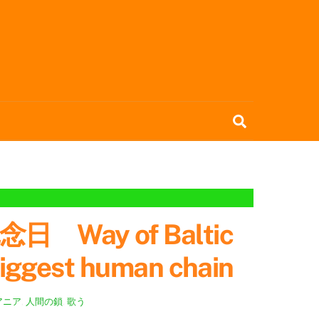
Search
y of Baltic
biggest human chain
アニア
,
人間の鎖
,
歌う