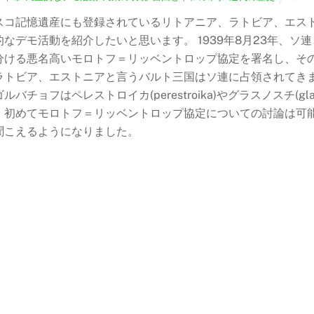
コ記憶遺産にも登録されているリトアニア、ラトビア、エストニア
的なデモ活動を紹介したいと思います。 1939年8月23年、
分ける悪名高いモロトフ＝リッベントロップ協定を署名し、そ
ラトビア、エストニアと言うバルト三国はソ連に占領されてきま
ルバチョフはペレストロイカ(perestroika)やグラスノスチ(g
、初めてモロトフ＝リッベントロップ協定についての討論は可
聞こえるようになりました。