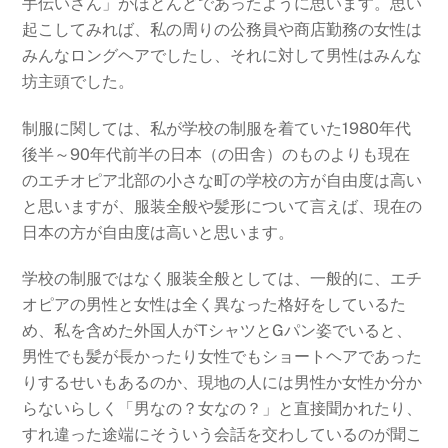
手伝いさん」がほとんどであったように思います。思い
起こしてみれば、私の周りの公務員や商店勤務の女性は
みんなロングヘアでしたし、それに対して男性はみんな
坊主頭でした。
制服に関しては、私が学校の制服を着ていた1980年代
後半～90年代前半の日本（の田舎）のものよりも現在
のエチオピア北部の小さな町の学校の方が自由度は高い
と思いますが、服装全般や髪形について言えば、現在の
日本の方が自由度は高いと思います。
学校の制服ではなく服装全般としては、一般的に、エチ
オピアの男性と女性は全く異なった格好をしているた
め、私を含めた外国人がTシャツとGパン姿でいると、
男性でも髪が長かったり女性でもショートヘアであった
りするせいもあるのか、現地の人には男性か女性か分か
らないらしく「男なの？女なの？」と直接聞かれたり、
すれ違った途端にそういう会話を交わしているのが聞こ