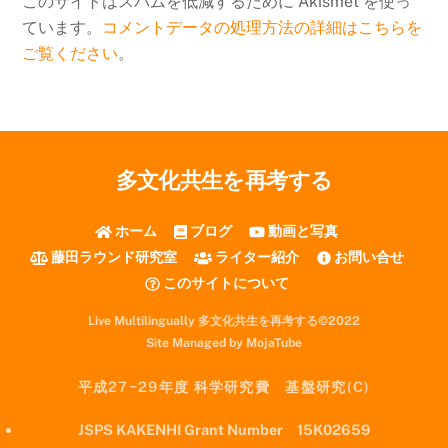
このサイトはスパムを低減するために Akismet を使っ
ています。
コメントデータの処理方法の詳細はこちらを
ご覧ください
。
多文化共生を再考する
ホーム
ブログ
動画と写真
藤田ラウンド研究室
ライター紹介
お問い合せ
このサイトについて
Live Multilingually 多文化共生を再考する©2022
Site Managed by MojaTube
平成27−29年度 科学研究費 基盤研究(C)
JSPS KAKENHI Grant Number 15K02659