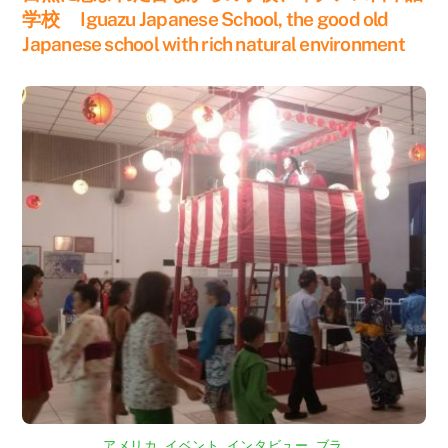
学校 Iguazu Japanese School, the good old
Japanese school with rich natural environment
アメリカ
,
イベント
,
インタビュー
,
ブラ