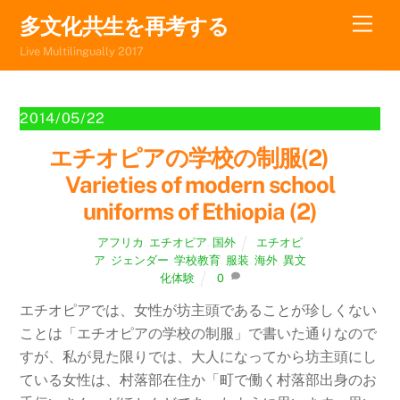
Skip
Men
多文化共生を再考する
to
Live Multilingually 2017
content
2014/05/22
エチオピアの学校の制服(2)
Varieties of modern school
uniforms of Ethiopia (2)
アフリカ
,
エチオピア
,
国外
エチオピ
ア
,
ジェンダー
,
学校教育
,
服装
,
海外
,
異文
化体験
0
エチオピアでは、女性が坊主頭であることが珍しくない
ことは「エチオピアの学校の制服」で書いた通りなので
すが、私が見た限りでは、大人になってから坊主頭にし
ている女性は、村落部在住か「町で働く村落部出身のお