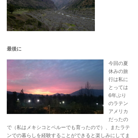
最後に
今回の夏
休みの旅
行は私に
とっては
6年ぶり
のラテン
アメリカ
だったの
で（私はメキシコとペルーでも育ったので）、またラテ
ンでの暮らしを経験することができると楽しみにしてま