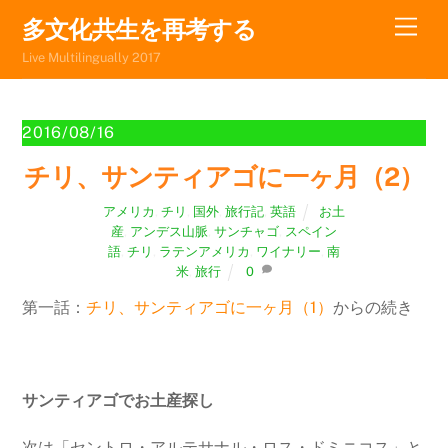
Skip
Men
多文化共生を再考する
to
Live Multilingually 2017
content
2016/08/16
チリ、サンティアゴに一ヶ月（2）
アメリカ
,
チリ
,
国外
,
旅行記
,
英語
お土
産
,
アンデス山脈
,
サンチャゴ
,
スペイン
語
,
チリ
,
ラテンアメリカ
,
ワイナリー
,
南
米
,
旅行
0
第一話：
チリ、サンティアゴに一ヶ月（1）
からの続き
サンティアゴでお土産探し
次は「セントロ・アルテサナル・ロス・ドミニコス」と