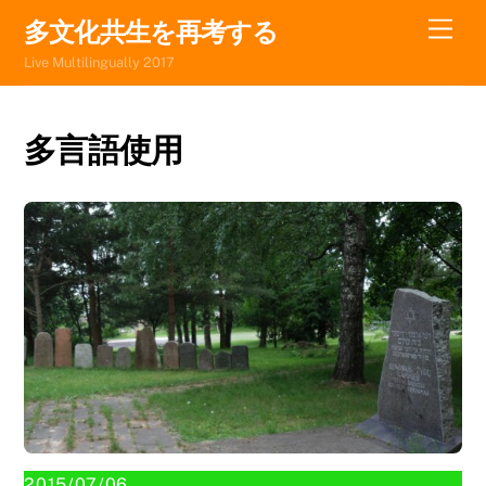
Skip
Men
多文化共生を再考する
to
Live Multilingually 2017
content
多言語使用
2015/07/06