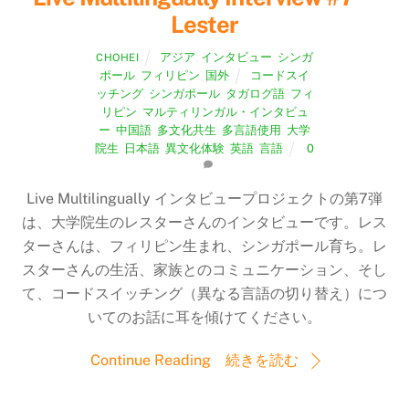
Lester
アジア
,
インタビュー
,
シンガ
CHOHEI
ポール
,
フィリピン
,
国外
コードスイ
ッチング
,
シンガポール
,
タガログ語
,
フィ
リピン
,
マルティリンガル・インタビュ
ー
,
中国語
,
多文化共生
,
多言語使用
,
大学
院生
,
日本語
,
異文化体験
,
英語
,
言語
0
Live Multilingually インタビュープロジェクトの第7弾
は、大学院生のレスターさんのインタビューです。レス
ターさんは、フィリピン生まれ、シンガポール育ち。レ
スターさんの生活、家族とのコミュニケーション、そし
て、コードスイッチング（異なる言語の切り替え）につ
いてのお話に耳を傾けてください。
Continue Reading 続きを読む