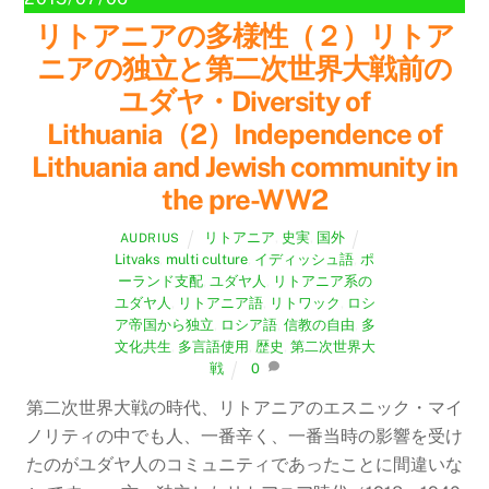
リトアニアの多様性（２）リトア
ニアの独立と第二次世界大戦前の
ユダヤ・Diversity of
Lithuania（2）Independence of
Lithuania and Jewish community in
the pre-WW2
リトアニア
,
史実
,
国外
AUDRIUS
Litvaks
,
multi culture
,
イディッシュ語
,
ポ
ーランド支配
,
ユダヤ人
,
リトアニア系の
ユダヤ人
,
リトアニア語
,
リトワック
,
ロシ
ア帝国から独立
,
ロシア語
,
信教の自由
,
多
文化共生
,
多言語使用
,
歴史
,
第二次世界大
戦
0
第二次世界大戦の時代、リトアニアのエスニック・マイ
ノリティの中でも人、一番辛く、一番当時の影響を受け
たのがユダヤ人のコミュニティであったことに間違いな