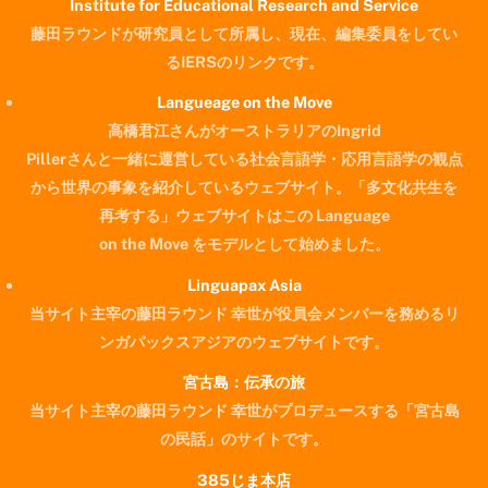
Institute for Educational Research and Service
藤田ラウンドが研究員として所属し、現在、編集委員をしてい
るIERSのリンクです。
Langueage on the Move
高橋君江さんがオーストラリアのIngrid
Pillerさんと一緒に運営している社会言語学・応用言語学の観点
から世界の事象を紹介しているウェブサイト。「多文化共生を
再考する」ウェブサイトはこの Language
on the Move をモデルとして始めました。
Linguapax Asia
当サイト主宰の藤田ラウンド 幸世が役員会メンバーを務めるリ
ンガパックスアジアのウェブサイトです。
宮古島：伝承の旅
当サイト主宰の藤田ラウンド 幸世がプロデュースする「宮古島
の民話」のサイトです。
385じま本店