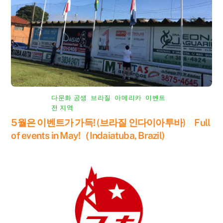
다문화 공생
,
브라질
,
아메리카
,
이벤트
,
전 지역
5월은 이벤트가 가득! (브라질 인다이아투바) Full
of events in May!（Indaiatuba, Brazil)