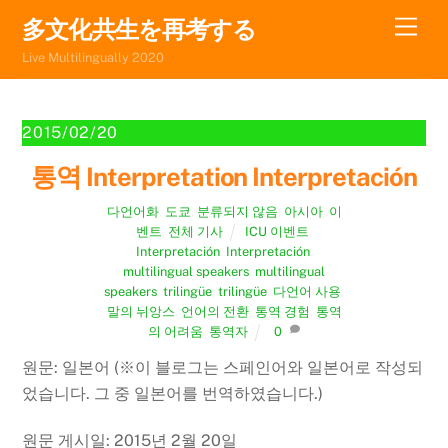
Skip
Men
多文化共生を再考する
to
Live Multilingually 2020
content
2015/02/20
통역 Interpretation Interpretación
다언어화
,
도쿄
,
분류되지 않음
,
아시아
,
이
벤트
,
전체 기사
ICU 이벤트
,
Interpretación
,
Interpretación
,
multilingual speakers
,
multilingual
speakers
,
trilingüe
,
trilingüe
,
다언어 사용
,
말의 뉘앙스
,
언어의 전환
,
통역 경험
,
통역
의 어려움
,
통역자
0
원문: 일본어 (※이 블로그는 스페인어와 일본어로 작성되
었습니다. 그 중 일본어를 번역하였습니다.)
원문 게시일: 2015년 2월 20일