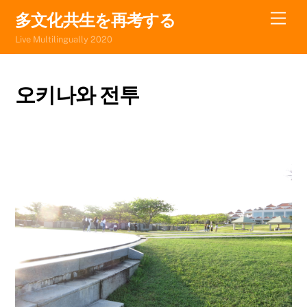
Skip
Men
多文化共生を再考する
to
Live Multilingually 2020
content
오키나와 전투