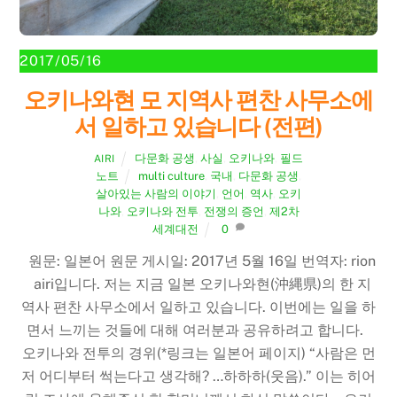
2017/05/16
오키나와현 모 지역사 편찬 사무소에
서 일하고 있습니다 (전편)
다문화 공생
,
사실
,
오키나와
,
필드
AIRI
노트
multi culture
,
국내
,
다문화 공생
,
살아있는 사람의 이야기
,
언어
,
역사
,
오키
나와
,
오키나와 전투
,
전쟁의 증언
,
제2차
세계대전
0
원문: 일본어 원문 게시일: 2017년 5월 16일 번역자: rion
airi입니다. 저는 지금 일본 오키나와현(沖縄県)의 한 지
역사 편찬 사무소에서 일하고 있습니다. 이번에는 일을 하
면서 느끼는 것들에 대해 여러분과 공유하려고 합니다.
오키나와 전투의 경위(*링크는 일본어 페이지) “사람은 먼
저 어디부터 썩는다고 생각해? …하하하(웃음).” 이는 히어