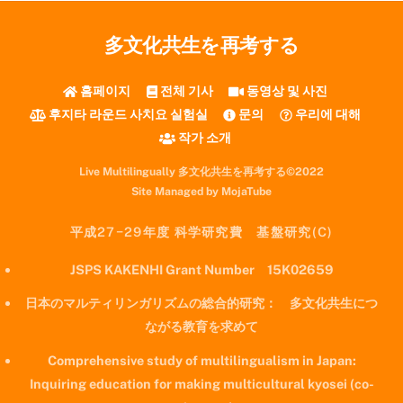
多文化共生を再考する
홈페이지
전체 기사
동영상 및 사진
후지타 라운드 사치요 실험실
문의
우리에 대해
작가 소개
Live Multilingually 多文化共生を再考する©2022
Site Managed by MojaTube
平成27−29年度 科学研究費 基盤研究(C)
JSPS KAKENHI Grant Number 15K02659
日本のマルティリンガリズムの総合的研究： 多文化共生につ
ながる教育を求めて
Comprehensive study of multilingualism in Japan:
Inquiring education for making multicultural kyosei (co-