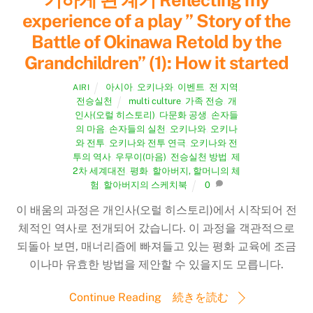
기하게 된 계기 Reflecting my
experience of a play ” Story of the
Battle of Okinawa Retold by the
Grandchildren” (1): How it started
아시아
,
오키나와
,
이벤트
,
전 지역
,
AIRI
전승실천
multi culture
,
가족 전승
,
개
인사(오럴 히스토리)
,
다문화 공생
,
손자들
의 마음
,
손자들의 실천
,
오키나와
,
오키나
와 전투
,
오키나와 전투 연극
,
오키나와 전
투의 역사
,
우무이(마음)
,
전승실천 방법
,
제
2차 세계대전
,
평화
,
할아버지, 할머니의 체
험
,
할아버지의 스케치북
0
이 배움의 과정은 개인사(오럴 히스토리)에서 시작되어 전
체적인 역사로 전개되어 갔습니다. 이 과정을 객관적으로
되돌아 보면, 매너리즘에 빠져들고 있는 평화 교육에 조금
이나마 유효한 방법을 제안할 수 있을지도 모릅니다.
Continue Reading 続きを読む