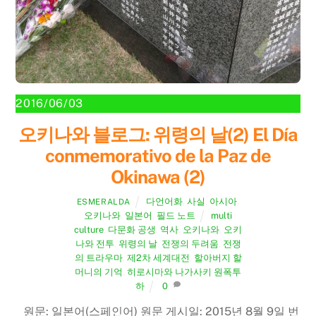
2016/06/03
오키나와 블로그: 위령의 날(2) El Día
conmemorativo de la Paz de
Okinawa (2)
다언어화
,
사실
,
아시아
,
ESMERALDA
오키나와
,
일본어
,
필드 노트
multi
culture
,
다문화 공생
,
역사
,
오키나와
,
오키
나와 전투
,
위령의 날
,
전쟁의 두려움
,
전쟁
의 트라우마
,
제2차 세계대전
,
할아버지 할
머니의 기억
,
히로시마와 나가사키 원폭투
하
0
원문: 일본어(스페인어) 원문 게시일: 2015년 8월 9일 번