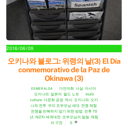
2016/06/09
오키나와 블로그: 위령의 날(3) El Día
conmemorativo de la Paz de
Okinawa (3)
다언어화
,
사실
,
아시아
,
ESMERALDA
오키나와
,
일본어
,
필드 노트
multi
culture
,
다문화 공생
,
역사
,
오키나와
,
오키
나와 전투
,
우리 조부모님 세대
,
전쟁 체험
,
전쟁을 반복하지 않기 위한 방법
,
전후 70
년
,
제2차 세계대전
,
조부모님의 말씀
,
체험
의 구전
0