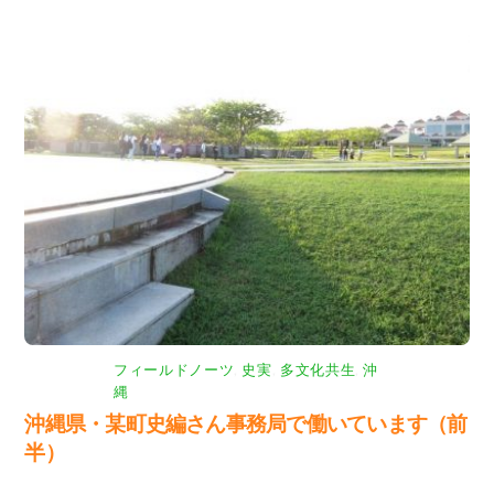
フィールドノーツ
,
史実
,
多文化共生
,
沖
縄
沖縄県・某町史編さん事務局で働いています（前
半）