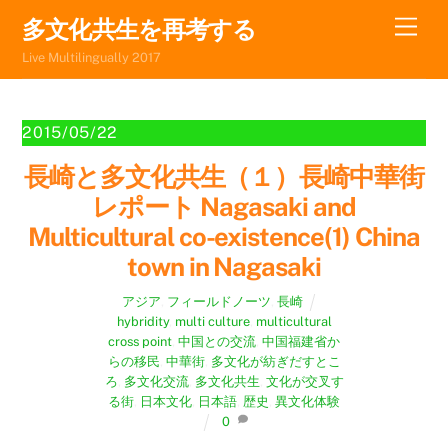
Skip
Men
多文化共生を再考する
to
Live Multilingually 2017
content
2015/05/22
長崎と多文化共生（１）長崎中華街
レポート Nagasaki and
Multicultural co-existence(1) China
town in Nagasaki
アジア
,
フィールドノーツ
,
長崎
hybridity
,
multi culture
,
multicultural
cross point
,
中国との交流
,
中国福建省か
らの移民
,
中華街
,
多文化が紡ぎだすとこ
ろ
,
多文化交流
,
多文化共生
,
文化が交叉す
る街
,
日本文化
,
日本語
,
歴史
,
異文化体験
0