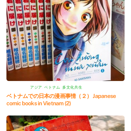
アジア
,
ベトナム
,
多文化共生
ベトナムでの日本の漫画事情（２） Japanese
comic books in Vietnam (2)