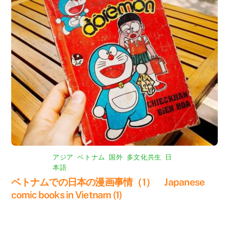
アジア
,
ベトナム
,
国外
,
多文化共生
,
日
本語
ベトナムでの日本の漫画事情（1） Japanese
comic books in Vietnam (1)