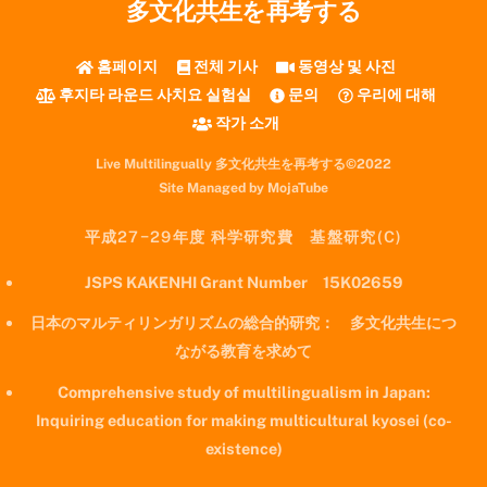
多文化共生を再考する
홈페이지
전체 기사
동영상 및 사진
후지타 라운드 사치요 실험실
문의
우리에 대해
작가 소개
Live Multilingually 多文化共生を再考する©2022
Site Managed by MojaTube
平成27−29年度 科学研究費 基盤研究(C)
JSPS KAKENHI Grant Number 15K02659
日本のマルティリンガリズムの総合的研究： 多文化共生につ
ながる教育を求めて
Comprehensive study of multilingualism in Japan:
Inquiring education for making multicultural kyosei (co-
existence)