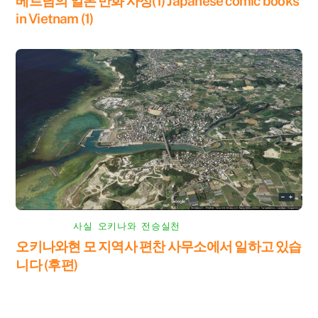
베트남의 일본 만화 사정(1) Japanese comic books
in Vietnam (1)
사실
,
오키나와
,
전승실천
오키나와현 모 지역사 편찬 사무소에서 일하고 있습
니다 (후편)