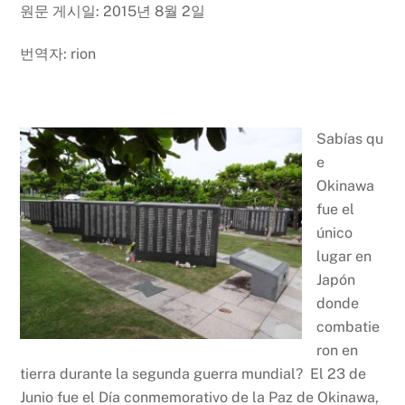
원문 게시일: 2015년 8월 2일
번역자: rion
Sabías qu
e
Okinawa
fue el
único
lugar en
Japón
donde
combatie
ron en
tierra durante la segunda guerra mundial? El 23 de
Junio fue el Día conmemorativo de la Paz de Okinawa,