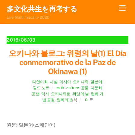
Skip
Men
多文化共生を再考する
to
Live Multilingually 2020
content
2016/06/03
오키나와 블로그: 위령의 날(1) El Día
conmemorativo de la Paz de
Okinawa (1)
다언어화
,
사실
,
아시아
,
오키나와
,
일본어
,
필드 노트
multi culture
,
공물
,
다문화
공생
,
역사
,
오키나와현
,
위령의 날
,
평화 기
념 공원
,
평화의 초석
0
원문: 일본어(스페인어)