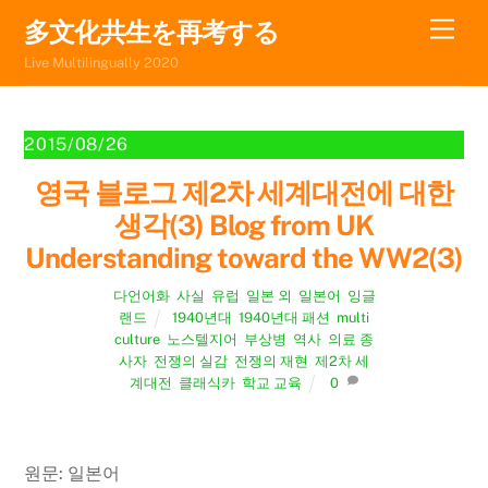
Skip
Men
多文化共生を再考する
to
Live Multilingually 2020
content
2015/08/26
영국 블로그 제2차 세계대전에 대한
생각(3) Blog from UK
Understanding toward the WW2(3)
다언어화
,
사실
,
유럽
,
일본 외
,
일본어
,
잉글
랜드
1940년대
,
1940년대 패션
,
multi
culture
,
노스텔지어
,
부상병
,
역사
,
의료 종
사자
,
전쟁의 실감
,
전쟁의 재현
,
제2차 세
계대전
,
클래식카
,
학교 교육
0
원문: 일본어