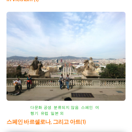
다문화 공생
,
분류되지 않음
,
스페인
,
여
행기
,
유럽
,
일본 외
스페인 바르셀로나, 그리고 아트(1)