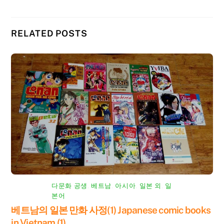
RELATED POSTS
다문화 공생
,
베트남
,
아시아
,
일본 외
,
일
본어
베트남의 일본 만화 사정(1) Japanese comic books
in Vietnam (1)