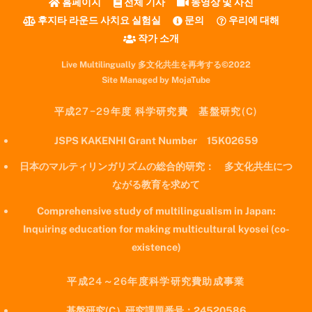
홈페이지
전체 기사
동영상 및 사진
후지타 라운드 사치요 실험실
문의
우리에 대해
작가 소개
Live Multilingually 多文化共生を再考する©2022
Site Managed by MojaTube
平成27−29年度 科学研究費 基盤研究(C)
JSPS KAKENHI Grant Number 15K02659
日本のマルティリンガリズムの総合的研究： 多文化共生につ
ながる教育を求めて
Comprehensive study of multilingualism in Japan:
Inquiring education for making multicultural kyosei (co-
existence)
平成24～26年度科学研究費助成事業
基盤研究(C）研究課題番号：24520586