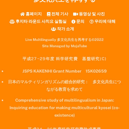
홈페이지
전체 기사
동영상 및 사진
후지타 라운드 사치요 실험실
문의
우리에 대해
작가 소개
Live Multilingually 多文化共生を再考する©2022
Site Managed by MojaTube
平成27−29年度 科学研究費 基盤研究(C)
JSPS KAKENHI Grant Number 15K02659
日本のマルティリンガリズムの総合的研究： 多文化共生につ
ながる教育を求めて
Comprehensive study of multilingualism in Japan:
Inquiring education for making multicultural kyosei (co-
existence)