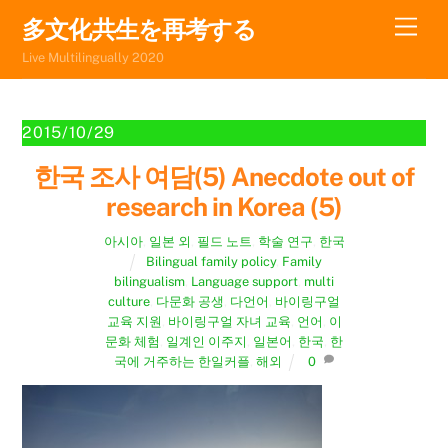
Skip
Men
多文化共生を再考する
to
Live Multilingually 2020
content
2015/10/29
한국 조사 여담(5) Anecdote out of
research in Korea (5)
아시아
,
일본 외
,
필드 노트
,
학술 연구
,
한국
Bilingual family policy
,
Family
bilingualism
,
Language support
,
multi
culture
,
다문화 공생
,
다언어
,
바이링구얼
교육 지원
,
바이링구얼 자녀 교육
,
언어
,
이
문화 체험
,
일계인 이주지
,
일본어
,
한국
,
한
국에 거주하는 한일커플
,
해외
0