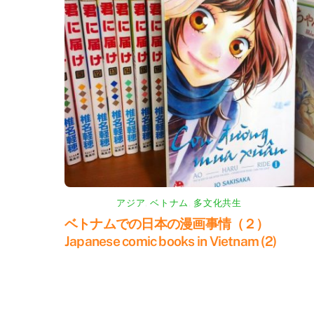
アジア
,
ベトナム
,
多文化共生
ベトナムでの日本の漫画事情（２）
Japanese comic books in Vietnam (2)