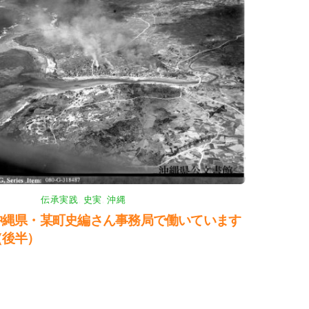
伝承実践
,
史実
,
沖縄
沖縄県・某町史編さん事務局で働いています
（後半）