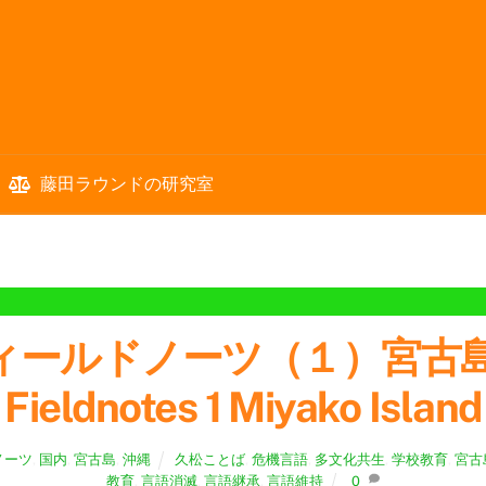
藤田ラウンドの研究室
：フィールドノーツ（１）宮
Fieldnotes 1 Miyako Island
ノーツ
,
国内
,
宮古島
,
沖縄
久松ことば
,
危機言語
,
多文化共生
,
学校教育
,
宮古
教育
,
言語消滅
,
言語継承
,
言語維持
0