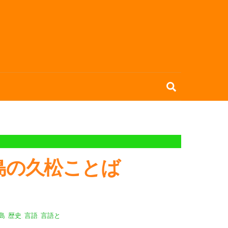
Search
古島の久松ことば
島
,
歴史
,
言語
,
言語と