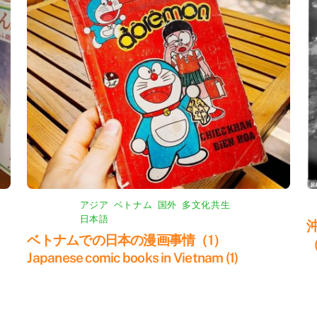
アジア
,
ベトナム
,
国外
,
多文化共生
,
日本語
ベトナムでの日本の漫画事情（1）
Japanese comic books in Vietnam (1)