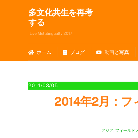
Skip
多文化共生を再考
to
content
する
Live Multilingually 2017
ホーム
ブログ
動画と写真
2014/03/05
2014年2月
アジア
,
フィールド