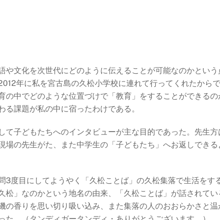
語や文化を次世代にどのように伝えることが可能なのかという
2012年に私を宮古島の久松小学校に連れて行ってくれたから
育の中でどのような位置づけで「教育」をすることができるの
わる課題が私の中に宿ったわけである。
して子どもたちへのインタビューが主な目的であった。先生方
現場の先生がた、また中学生の「子どもたち」へお返しできる
問3度目にしてようやく「久松ことば」の久松集落で生活をす
久松」なのかという地名の由来、「久松ことば」が話されてい
磯の香りを思い切り吸い込み、また集落の人のおおらかさと温
った。（タンディガータンディ・ありがとうございます。）