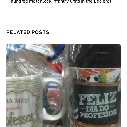
hundred matchlock infantry units in the Edo era)
RELATED POSTS