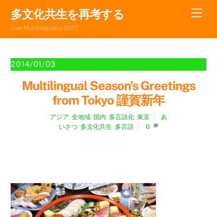
Skip
Men
多文化共生を再考する
to
Live Multilingually 2017
content
2014/01/03
Multilingual Season’s Greetings
from Tokyo 謹賀新年
アジア
,
全地域
,
国内
,
多言語化
,
東京
あ
いさつ
,
多文化共生
,
多言語
0