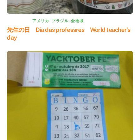
アメリカ
,
ブラジル
,
全地域
先生の日 Dia das professres World teacher’s
day