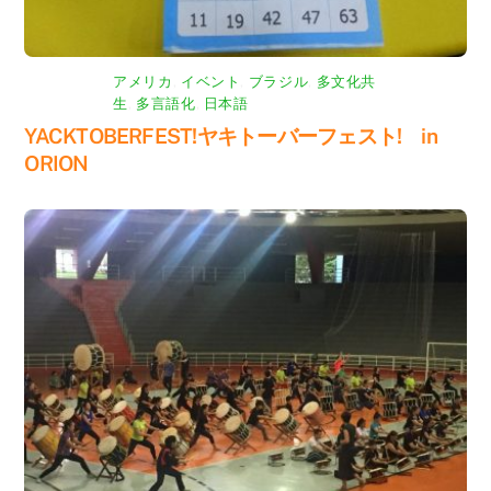
アメリカ
,
イベント
,
ブラジル
,
多文化共
生
,
多言語化
,
日本語
YACKTOBERFEST!ヤキトーバーフェスト! in
ORION