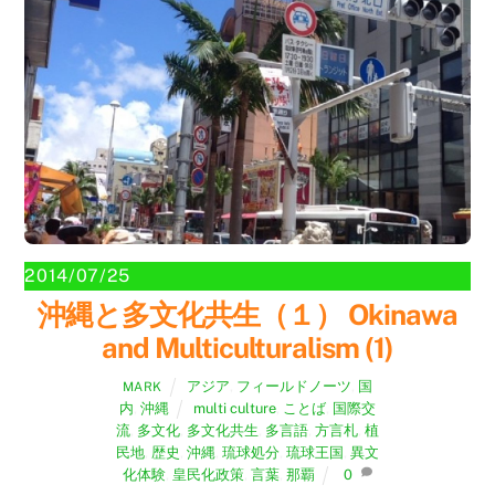
2014/07/25
沖縄と多文化共生（１） Okinawa
and Multiculturalism (1)
アジア
,
フィールドノーツ
,
国
MARK
内
,
沖縄
multi culture
,
ことば
,
国際交
流
,
多文化
,
多文化共生
,
多言語
,
方言札
,
植
民地
,
歴史
,
沖縄
,
琉球処分
,
琉球王国
,
異文
化体験
,
皇民化政策
,
言葉
,
那覇
0