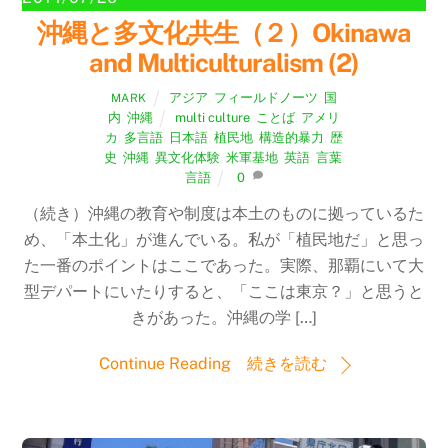
沖縄と多文化共生（２）Okinawa
and Multiculturalism (2)
アジア
,
フィールドノーツ
,
国
MARK
内
,
沖縄
multi culture
,
ことば
,
アメリ
カ
,
多言語
,
日本語
,
植民地
,
構造的暴力
,
歴
史
,
沖縄
,
異文化体験
,
米軍基地
,
英語
,
言葉
,
言語
0
（続き）沖縄の教育や制度は本土のものに拠っているた
め、「本土化」が進んでいる。私が「植民地だ」と思っ
た一番のポイントはここであった。実際、那覇にいて大
型デパートにいたりすると、「ここは東京？」と思うと
きがあった。沖縄の学 […]
Continue Reading 続きを読む