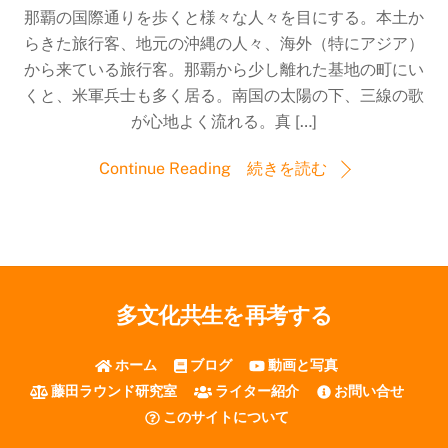
那覇の国際通りを歩くと様々な人々を目にする。本土か
らきた旅行客、地元の沖縄の人々、海外（特にアジア）
から来ている旅行客。那覇から少し離れた基地の町にい
くと、米軍兵士も多く居る。南国の太陽の下、三線の歌
が心地よく流れる。真 […]
Continue Reading 続きを読む
多文化共生を再考する
ホーム
ブログ
動画と写真
藤田ラウンド研究室
ライター紹介
お問い合せ
このサイトについて