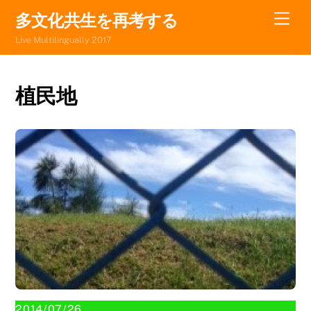
Skip
Men
多文化共生を再考する
to
Live Multilingually 2017
content
植民地
2014/07/26