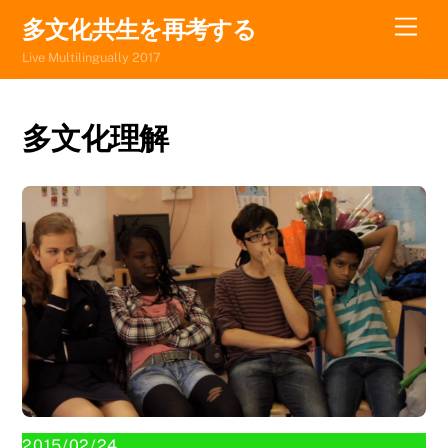
Skip
Men
多文化共生を再考する
to
Live Multilingually 2017
content
多文化理解
2015/02/24