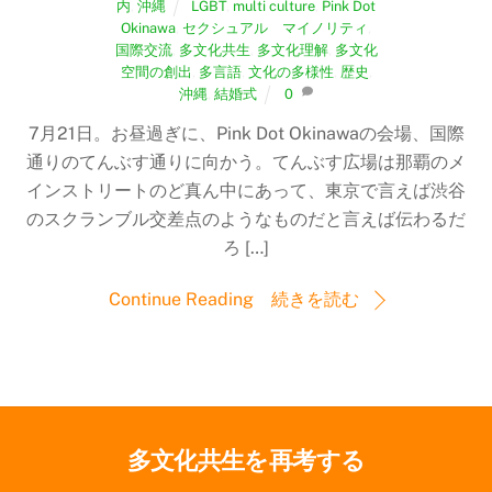
内
,
沖縄
LGBT
,
multi culture
,
Pink Dot
Okinawa
,
セクシュアル マイノリティ
,
国際交流
,
多文化共生
,
多文化理解
,
多文化
空間の創出
,
多言語
,
文化の多様性
,
歴史
,
沖縄
,
結婚式
0
7月21日。お昼過ぎに、Pink Dot Okinawaの会場、国際
通りのてんぶす通りに向かう。てんぶす広場は那覇のメ
インストリートのど真ん中にあって、東京で言えば渋谷
のスクランブル交差点のようなものだと言えば伝わるだ
ろ […]
Continue Reading 続きを読む
多文化共生を再考する