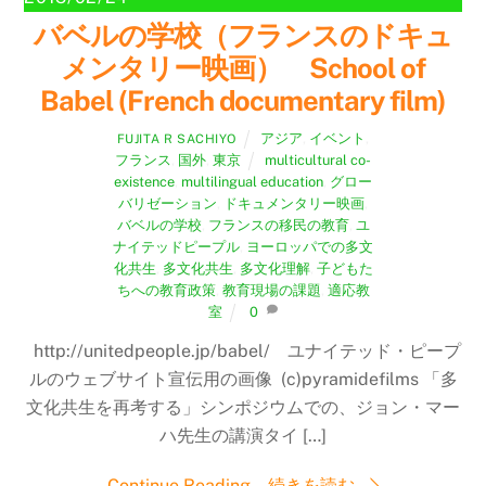
バベルの学校（フランスのドキュ
メンタリー映画） School of
Babel (French documentary film)
アジア
,
イベント
,
FUJITA R SACHIYO
フランス
,
国外
,
東京
multicultural co-
existence
,
multilingual education
,
グロー
バリゼーション
,
ドキュメンタリー映画
,
バベルの学校
,
フランスの移民の教育
,
ユ
ナイテッドピープル
,
ヨーロッパでの多文
化共生
,
多文化共生
,
多文化理解
,
子どもた
ちへの教育政策
,
教育現場の課題
,
適応教
室
0
http://unitedpeople.jp/babel/ ユナイテッド・ピープ
ルのウェブサイト宣伝用の画像 (c)pyramidefilms 「多
文化共生を再考する」シンポジウムでの、ジョン・マー
ハ先生の講演タイ […]
Continue Reading 続きを読む