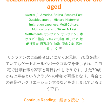
aged
America
,
Bolivia
,
Feature Post
,
SARIRI
Outside Japan
History
,
History of
Imigration
,
Japanese
,
Multi Culture
,
Multiculturalism
,
Nikkei
,
Nikkei
Settlements
,
サンフアン
,
サンフアン日本
ボリビア協会
,
シルバー川柳
,
ボリビア
,
敬
老祝賀会
,
日系移住
,
短歌
,
記念文集
,
高齢
者
0
サンフアンのご高齢者はとにかくお元気。70歳を越え
ていてもゲートボールやパークゴルフを楽しまれ、ご自
宅では畑仕事や家事と毎日お忙しそうです。また70歳
からは寿会というクラブへの参加が可能となり、寿会で
の遠足やレクリエーション大会などを楽しまれているよ
うです。
Continue Reading 続きを読む