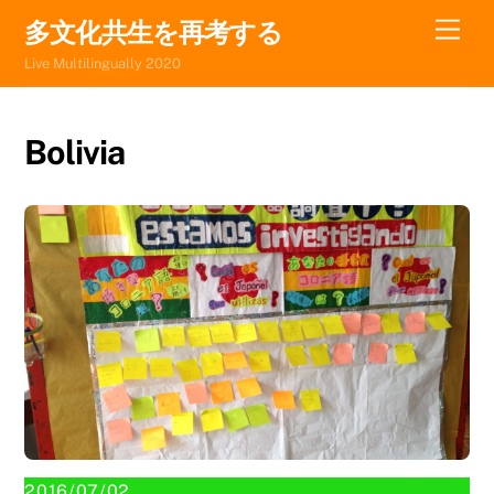
Skip
Men
多文化共生を再考する
to
Live Multilingually 2020
content
Bolivia
2016/07/02