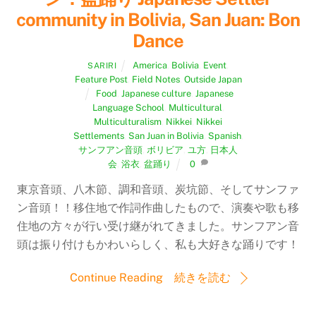
community in Bolivia, San Juan: Bon
Dance
America
,
Bolivia
,
Event
,
SARIRI
Feature Post
,
Field Notes
,
Outside Japan
Food
,
Japanese culture
,
Japanese
Language School
,
Multicultural
,
Multiculturalism
,
Nikkei
,
Nikkei
Settlements
,
San Juan in Bolivia
,
Spanish
,
サンフアン音頭
,
ボリビア
,
ユ方
,
日本人
会
,
浴衣
,
盆踊り
0
東京音頭、八木節、調和音頭、炭坑節、そしてサンファ
ン音頭！！移住地で作詞作曲したもので、演奏や歌も移
住地の方々が行い受け継がれてきました。サンフアン音
頭は振り付けもかわいらしく、私も大好きな踊りです！
Continue Reading 続きを読む