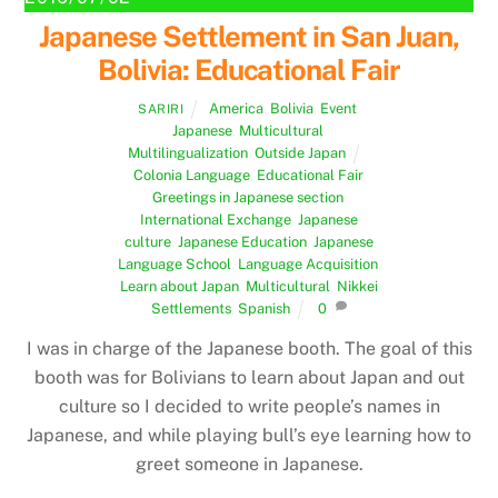
Japanese Settlement in San Juan,
Bolivia: Educational Fair
America
,
Bolivia
,
Event
,
SARIRI
Japanese
,
Multicultural
,
Multilingualization
,
Outside Japan
Colonia Language
,
Educational Fair
,
Greetings in Japanese section
,
International Exchange
,
Japanese
culture
,
Japanese Education
,
Japanese
Language School
,
Language Acquisition
,
Learn about Japan
,
Multicultural
,
Nikkei
Settlements
,
Spanish
0
I was in charge of the Japanese booth. The goal of this
booth was for Bolivians to learn about Japan and out
culture so I decided to write people’s names in
Japanese, and while playing bull’s eye learning how to
greet someone in Japanese.