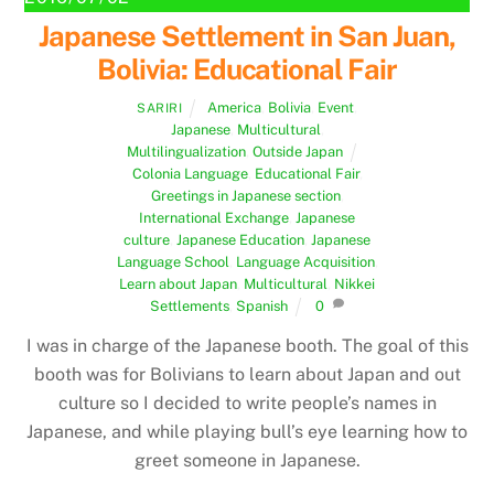
Japanese Settlement in San Juan,
Bolivia: Educational Fair
America
,
Bolivia
,
Event
,
SARIRI
Japanese
,
Multicultural
,
Multilingualization
,
Outside Japan
Colonia Language
,
Educational Fair
,
Greetings in Japanese section
,
International Exchange
,
Japanese
culture
,
Japanese Education
,
Japanese
Language School
,
Language Acquisition
,
Learn about Japan
,
Multicultural
,
Nikkei
Settlements
,
Spanish
0
I was in charge of the Japanese booth. The goal of this
booth was for Bolivians to learn about Japan and out
culture so I decided to write people’s names in
Japanese, and while playing bull’s eye learning how to
greet someone in Japanese.