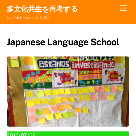
Skip
Men
多文化共生を再考する
to
Live Multilingually 2020
content
Japanese Language School
2016/07/02