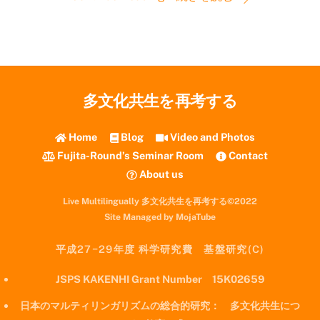
多文化共生を再考する
Home
Blog
Video and Photos
Fujita-Round’s Seminar Room
Contact
About us
Live Multilingually 多文化共生を再考する©2022
Site Managed by MojaTube
平成27−29年度 科学研究費 基盤研究(C)
JSPS KAKENHI Grant Number 15K02659
日本のマルティリンガリズムの総合的研究： 多文化共生につ