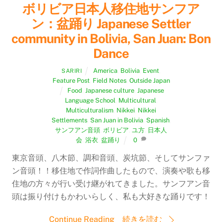
ボリビア日本人移住地サンフア
ン：盆踊り Japanese Settler
community in Bolivia, San Juan: Bon
Dance
America
,
Bolivia
,
Event
,
SARIRI
Feature Post
,
Field Notes
,
Outside Japan
Food
,
Japanese culture
,
Japanese
Language School
,
Multicultural
,
Multiculturalism
,
Nikkei
,
Nikkei
Settlements
,
San Juan in Bolivia
,
Spanish
,
サンフアン音頭
,
ボリビア
,
ユ方
,
日本人
会
,
浴衣
,
盆踊り
0
東京音頭、八木節、調和音頭、炭坑節、そしてサンファ
ン音頭！！移住地で作詞作曲したもので、演奏や歌も移
住地の方々が行い受け継がれてきました。サンフアン音
頭は振り付けもかわいらしく、私も大好きな踊りです！
Continue Reading 続きを読む