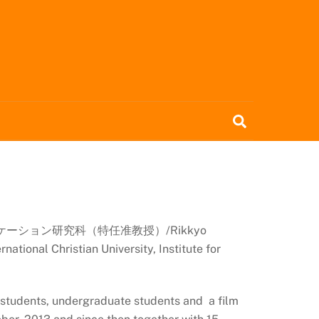
Search
ーション研究科（特任准教授）/Rikkyo
al Christian University, Institute for
A students, undergraduate students and a film