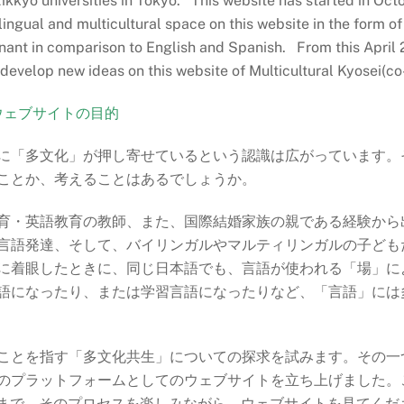
 Rikkyo universities in Tokyo. This website has started in Oc
ingual and multicultural space on this website in the form of
minant in comparison to English and Spanish. From this April
d develop new ideas on this website of Multicultural Kyosei(co
考するウェブサイトの目的
に「多文化」が押し寄せているという認識は広がっています。
ことか、考えることはあるでしょうか。
育・英語教育の教師、また、国際結婚家族の親である経験から
言語発達、そして、バイリンガルやマルティリンガルの子ども
に着眼したときに、同じ日本語でも、言語が使われる「場」に
語になったり、または学習言語になったりなど、「言語」には
ことを指す「多文化共生」についての探求を試みます。その一
のプラットフォームとしてのウェブサイトを立ち上げました。
3月まで、そのプロセスを楽しみながら、ウェブサイトを見てく