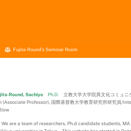
Fujita-Round’s Seminar Room
jita-Round, Sachiyo
Ph.D.
立教大学大学院異文化コミュニケ
ion (Associate Professor), 国際基督教大学教育研究所研究員/Internation
llow
st. We are a team of researchers, Ph.d candidate students, M