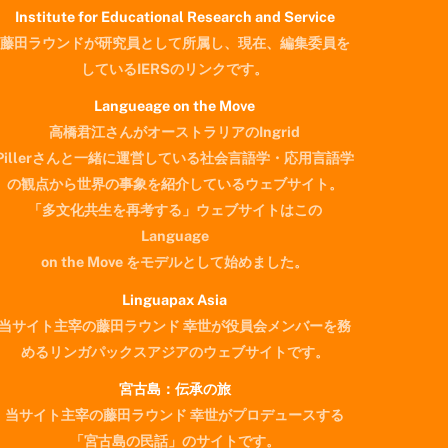
Institute for Educational Research and Service
藤田ラウンドが研究員として所属し、現在、編集委員を
しているIERSのリンクです。
Langueage on the Move
高橋君江さんがオーストラリアのIngrid
Pillerさんと一緒に運営している社会言語学・応用言語学
の観点から世界の事象を紹介しているウェブサイト。
「多文化共生を再考する」ウェブサイトはこの
Language
on the Move をモデルとして始めました。
Linguapax Asia
当サイト主宰の藤田ラウンド 幸世が役員会メンバーを務
めるリンガパックスアジアのウェブサイトです。
宮古島：伝承の旅
当サイト主宰の藤田ラウンド 幸世がプロデュースする
Back
「宮古島の民話」のサイトです。