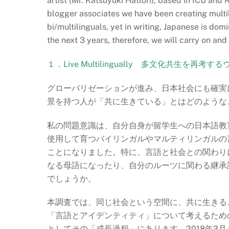
artist (Mr. Katsuyuki Hattori), based in ICU and
blogger associates we have been creating multil
bi/multilinguals, yet in writing, Japanese is do
the next 3 years, therefore, we will carry on an
１．Live Multilingually 多文化共生を再
グローバリゼーションが進み、日本社会にも確実
景を持つ人が「共に生きている」とはどのような
私の問題意識は、自分自身が留学生への日本語教
使用して育つバイリンガルやマルティリンガルの
ことになりました。特に、言語と社会との関わり
なる母語になったり、自分のルーツに関わる継承
でしょうか。
本調査では、同じ社会という空間に、共に生きる
「言語とアイデンティティ」について考えるため
としてその「成長過程」にあります。2018年