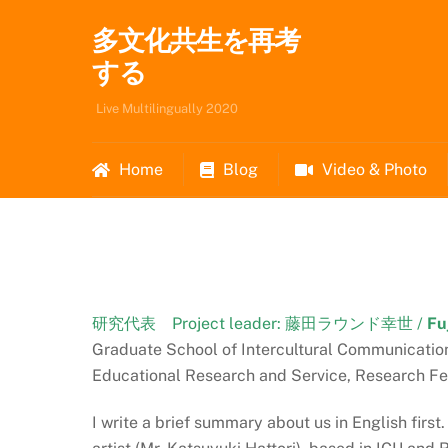
Skip
多文化共生を再考
to
content
する
Live Multilingually 2020
Home
Blog
Video & Photo
研究代表 Project leader: 藤田ラウンド幸世 /
Fu
Graduate School of Intercultural Communicat
Educational Research and Service, Research Fe
I write a brief summary about us in English fir