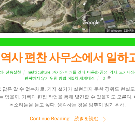
역사 편찬 사무소에서 일하고
와
,
전승실천
multi culture
,
과거와 미래를 잇다
,
다문화 공생
,
역사
,
오키나와
반복하지 않기 위한 방법
,
제2차 세계대전
0
그 답은 알 수 없는채로, 기지 철거가 실현되지 못한 경위도 현실
 없을까. 기록과 편집 작업을 통해 발견할 수 있을지도 모른다. 
목소리들을 듣고 싶다. 생각하는 것을 멈추지 않기 위해.
Continue Reading 続きを読む