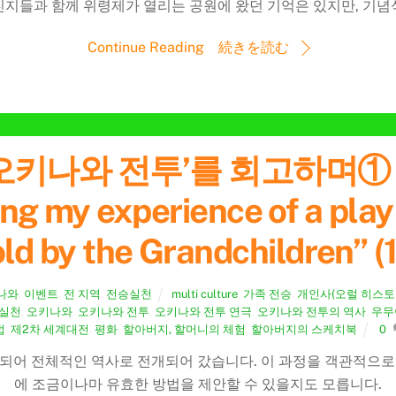
친지들과 함께 위령제가 열리는 공원에 왔던 기억은 있지만, 기념
Continue Reading 続きを読む
 오키나와 전투’를 회고하며①
my experience of a play ”
ld by the Grandchildren” (1)
나와
,
이벤트
,
전 지역
,
전승실천
multi culture
,
가족 전승
,
개인사(오럴 히스토
 실천
,
오키나와
,
오키나와 전투
,
오키나와 전투 연극
,
오키나와 전투의 역사
,
우무
법
,
제2차 세계대전
,
평화
,
할아버지, 할머니의 체험
,
할아버지의 스케치북
0
되어 전체적인 역사로 전개되어 갔습니다. 이 과정을 객관적으로
에 조금이나마 유효한 방법을 제안할 수 있을지도 모릅니다.