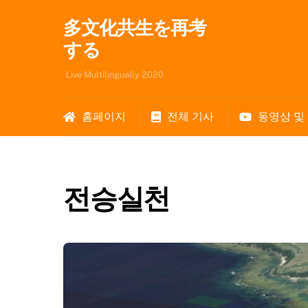
Skip
多文化共生を再考
to
content
する
Live Multilingually 2020
홈페이지
전체 기사
동영상 및
전승실천