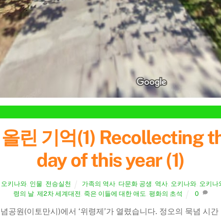
억(1) Recollecting the
day of this year (1)
,
오키나와
,
인물
,
전승실천
가족의 역사
,
다문화 공생
,
역사
,
오키나와
,
오키나
령의 날
,
제2차 세계대전
,
죽은 이들에 대한 애도
,
평화의 초석
0
공원(이토만시)에서 ‘위령제’가 열렸습니다. 정오의 묵념 시간 전