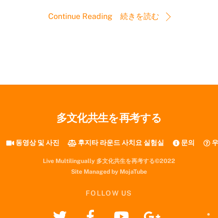
Continue Reading 続きを読む
多文化共生を再考する
동영상 및 사진
후지타 라운드 사치요 실험실
문의
우
Live Multilingually 多文化共生を再考する©2022
Site Managed by MojaTube
FOLLOW US