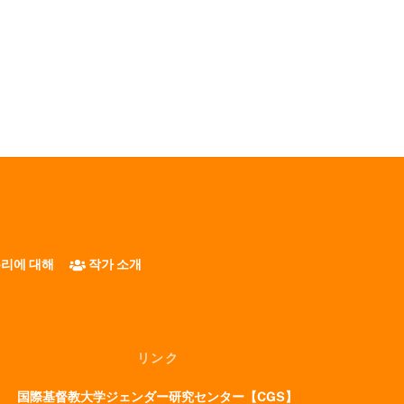
리에 대해
작가 소개
リンク
国際基督教大学ジェンダー研究センター【CGS】