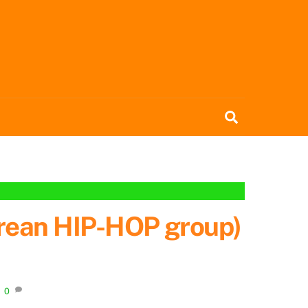
Search
n HIP-HOP group)
0