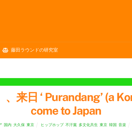
藤田ラウンドの研究室
 Purandang’ (a Korea
come to Japan
ア
,
国内
,
大久保
,
東京
ヒップホップ
,
不汗黨
,
多文化共生
,
東京
,
韓国
,
音楽