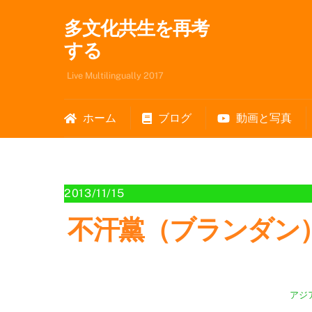
Skip
多文化共生を再考
to
content
する
Live Multilingually 2017
ホーム
ブログ
動画と写真
2013/11/15
不汗黨（ブランダン）、来日 ‘
アジ