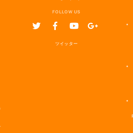
FOLLOW US
ツイッター
i
h
で