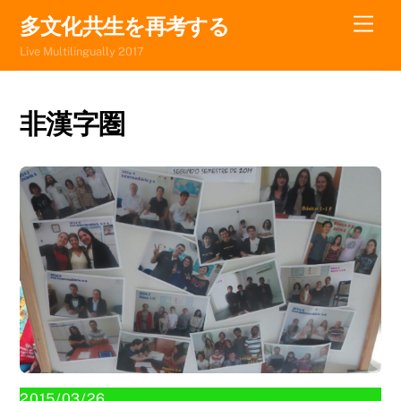
Skip
Men
多文化共生を再考する
to
Live Multilingually 2017
content
非漢字圏
2015/03/26