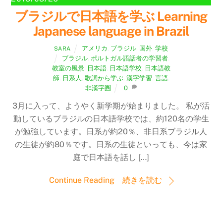
ブラジルで日本語を学ぶ Learning
Japanese language in Brazil
アメリカ
,
ブラジル
,
国外
,
学校
SARA
ブラジル
,
ポルトガル語話者の学習者
,
教室の風景
,
日本語
,
日本語学校
,
日本語教
師
,
日系人
,
歌詞から学ぶ
,
漢字学習
,
言語
,
非漢字圏
0
3月に入って、ようやく新学期が始まりました。 私が活
動しているブラジルの日本語学校では、約120名の学生
が勉強しています。日系が約20％、非日系ブラジル人
の生徒が約80％です。日系の生徒といっても、今は家
庭で日本語を話し […]
Continue Reading 続きを読む