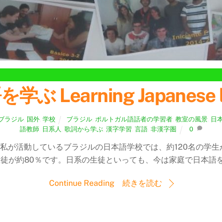
earning Japanese lang
ブラジル
,
国外
,
学校
ブラジル
,
ポルトガル語話者の学習者
,
教室の風景
,
日
語教師
,
日系人
,
歌詞から学ぶ
,
漢字学習
,
言語
,
非漢字圏
0
 私が活動しているブラジルの日本語学校では、約120名の学生
徒が約80％です。日系の生徒といっても、今は家庭で日本語を話
Continue Reading 続きを読む