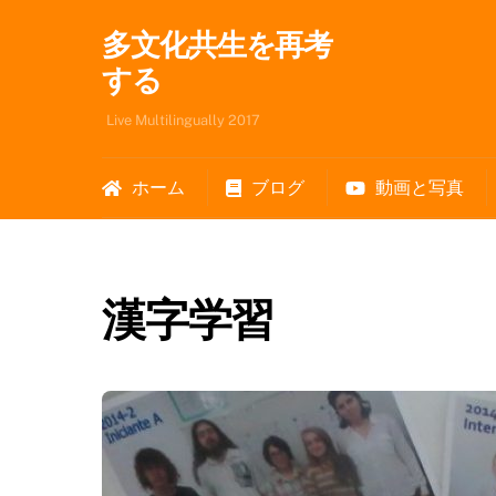
Skip
多文化共生を再考
to
content
する
Live Multilingually 2017
ホーム
ブログ
動画と写真
漢字学習