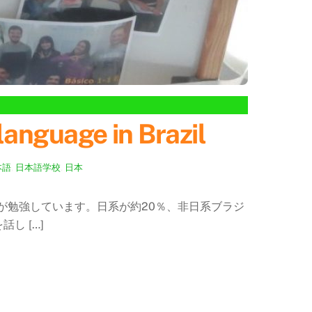
uage in Brazil
本語
,
日本語学校
,
日本
が勉強しています。日系が約20％、非日系ブラジ
し […]