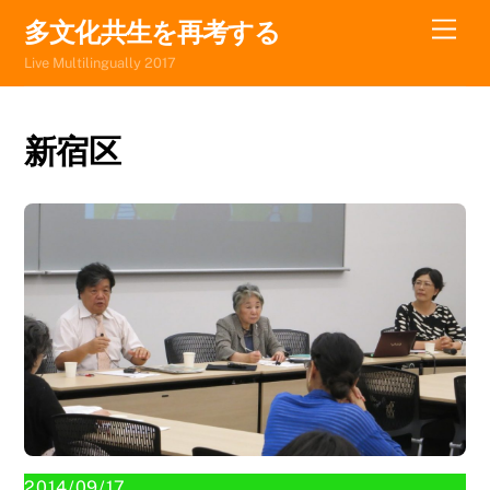
Skip
Men
多文化共生を再考する
to
Live Multilingually 2017
content
新宿区
2014/09/17