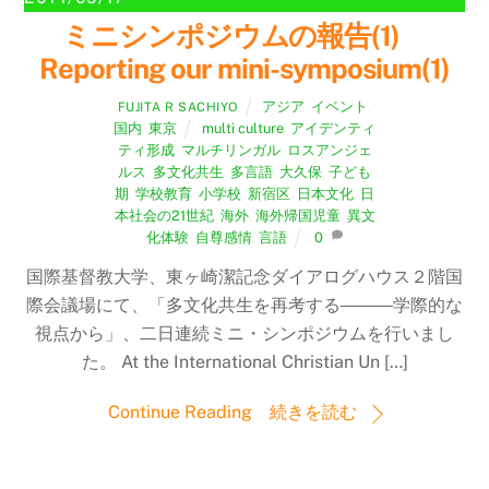
ミニシンポジウムの報告(1)
Reporting our mini-symposium(1)
アジア
,
イベント
,
FUJITA R SACHIYO
国内
,
東京
multi culture
,
アイデンティ
ティ形成
,
マルチリンガル
,
ロスアンジェ
ルス
,
多文化共生
,
多言語
,
大久保
,
子ども
期
,
学校教育
,
小学校
,
新宿区
,
日本文化
,
日
本社会の21世紀
,
海外
,
海外帰国児童
,
異文
化体験
,
自尊感情
,
言語
0
国際基督教大学、東ヶ崎潔記念ダイアログハウス２階国
際会議場にて、「多文化共生を再考する―――学際的な
視点から」、二日連続ミニ・シンポジウムを行いまし
た。 At the International Christian Un […]
Continue Reading 続きを読む