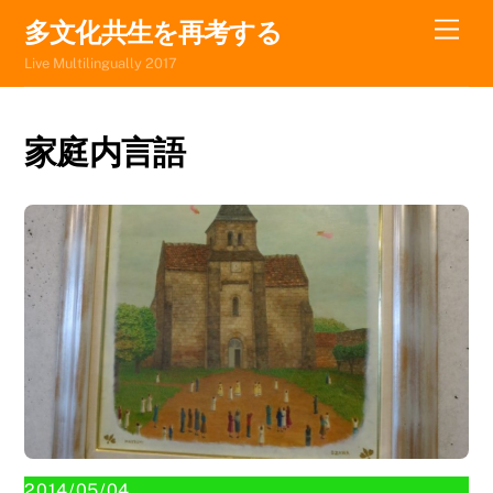
Skip
Men
多文化共生を再考する
to
Live Multilingually 2017
content
家庭内言語
2014/05/04