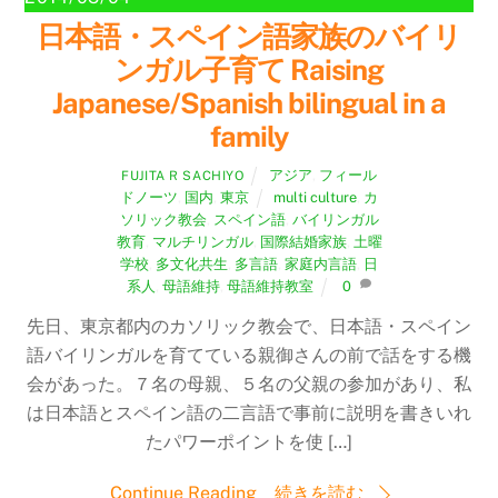
日本語・スペイン語家族のバイリ
ンガル子育て Raising
Japanese/Spanish bilingual in a
family
アジア
,
フィール
FUJITA R SACHIYO
ドノーツ
,
国内
,
東京
multi culture
,
カ
ソリック教会
,
スペイン語
,
バイリンガル
教育
,
マルチリンガル
,
国際結婚家族
,
土曜
学校
,
多文化共生
,
多言語
,
家庭内言語
,
日
系人
,
母語維持
,
母語維持教室
0
先日、東京都内のカソリック教会で、日本語・スペイン
語バイリンガルを育てている親御さんの前で話をする機
会があった。７名の母親、５名の父親の参加があり、私
は日本語とスペイン語の二言語で事前に説明を書きいれ
たパワーポイントを使 […]
Continue Reading 続きを読む