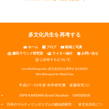
多文化共生を再考する
ホーム
ブログ
動画と写真
藤田ラウンド研究室
ライター紹介
お問い合せ
このサイトについて
Live Multilingually 多文化共生を再考する©2022
Site Managed by MojaTube
平成27−29年度 科学研究費 基盤研究(C)
JSPS KAKENHI Grant Number 15K02659
日本のマルティリンガリズムの総合的研究： 多文化共生につ