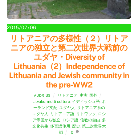
2015/07/06
リトアニアの多様性（２）リトア
ニアの独立と第二次世界大戦前の
ユダヤ・Diversity of
Lithuania（2）Independence of
Lithuania and Jewish community in
the pre-WW2
リトアニア
,
史実
,
国外
AUDRIUS
Litvaks
,
multi culture
,
イディッシュ語
,
ポ
ーランド支配
,
ユダヤ人
,
リトアニア系の
ユダヤ人
,
リトアニア語
,
リトワック
,
ロシ
ア帝国から独立
,
ロシア語
,
信教の自由
,
多
文化共生
,
多言語使用
,
歴史
,
第二次世界大
戦
0