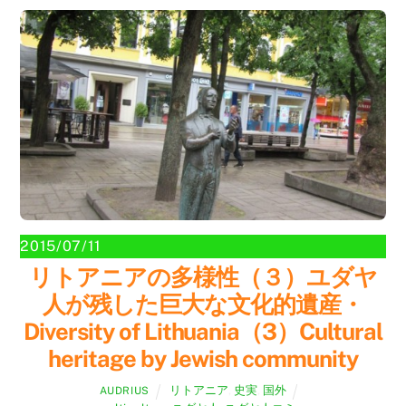
2015/07/11
リトアニアの多様性（３）ユダヤ
人が残した巨大な文化的遺産・
Diversity of Lithuania（3）Cultural
heritage by Jewish community
リトアニア
,
史実
,
国外
AUDRIUS