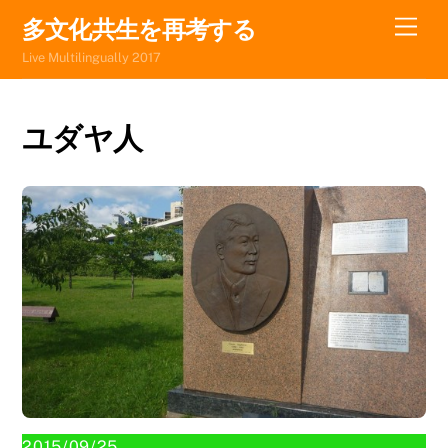
Skip
Men
多文化共生を再考する
to
Live Multilingually 2017
content
ユダヤ人
2015/09/25