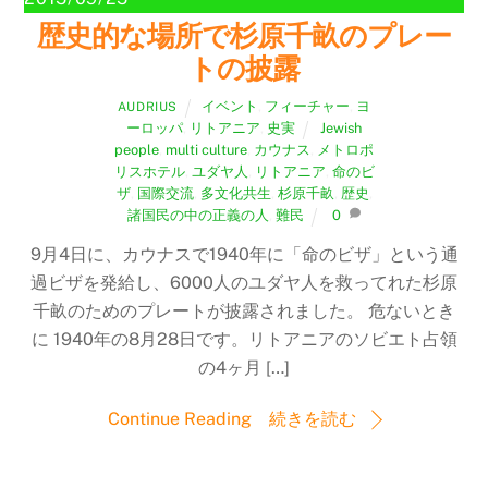
歴史的な場所で杉原千畝のプレー
トの披露
イベント
,
フィーチャー
,
ヨ
AUDRIUS
ーロッパ
,
リトアニア
,
史実
Jewish
people
,
multi culture
,
カウナス
,
メトロポ
リスホテル
,
ユダヤ人
,
リトアニア
,
命のビ
ザ
,
国際交流
,
多文化共生
,
杉原千畝
,
歴史
,
諸国民の中の正義の人
,
難民
0
9月4日に、カウナスで1940年に「命のビザ」という通
過ビザを発給し、6000人のユダヤ人を救ってれた杉原
千畝のためのプレートが披露されました。 危ないとき
に 1940年の8月28日です。リトアニアのソビエト占領
の4ヶ月 […]
Continue Reading 続きを読む