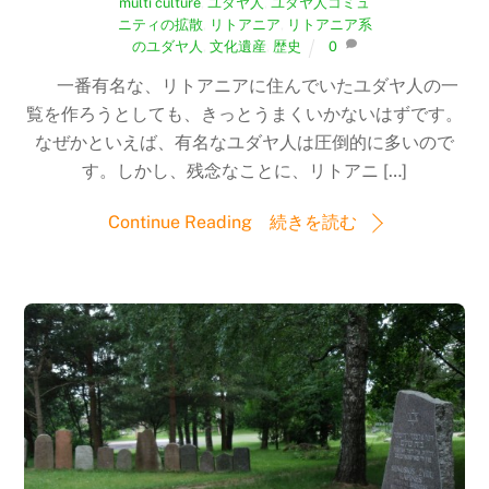
multi culture
,
ユダヤ人
,
ユダヤ人コミュ
ニティの拡散
,
リトアニア
,
リトアニア系
のユダヤ人
,
文化遺産
,
歴史
0
一番有名な、リトアニアに住んでいたユダヤ人の一
覧を作ろうとしても、きっとうまくいかないはずです。
なぜかといえば、有名なユダヤ人は圧倒的に多いので
す。しかし、残念なことに、リトアニ […]
Continue Reading 続きを読む