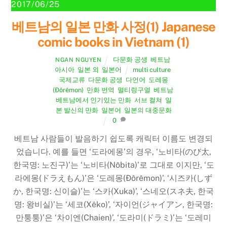
2017/06/25
베트남의 일본 만화 사정(1) Japanese
comic books in Vietnam (1)
다문화 공생
,
베트남
,
NGAN NGUYEN
아시아
,
일본 외
,
일본어
multi culture
,
국제교류
,
다문화 공생
,
다언어
,
도레몽
(Đôrêmon)
,
만화 번역
,
멀티링구얼
,
베트남
,
베트남에서 인기있는 만화
,
서브 컬쳐
,
일
본 발신의 만화
,
일본어
,
일본의 대중문화
0
베트남 사람들이 발음하기 쉽도록 캐릭터 이름도 변경되
었습니다. 예를 들면 ‘도라에몽’의 경우, ‘노비타(のび太,
한국명: 노진구)’는 ‘노비타(Nôbita)’로 그대로 이지만, ‘도
라에몽(ドラえもん)’은 ‘도레몽(Đôrêmon)’, ‘시즈카(しず
か, 한국명: 신이슬)’는 ‘스카(Xuka)’, ‘스네오(スネ夫, 한국
명: 왕비실)’는 ‘세코(Xêko)’, ‘자이언(ジャイアン, 한국명:
만퉁퉁)’은 ‘차이엔(Chaien)’, ‘도라미(ドラミ)’는 ‘도레미