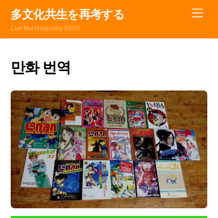
Skip
Men
多文化共生を再考する
to
Live Multilingually 2020
content
만화 번역