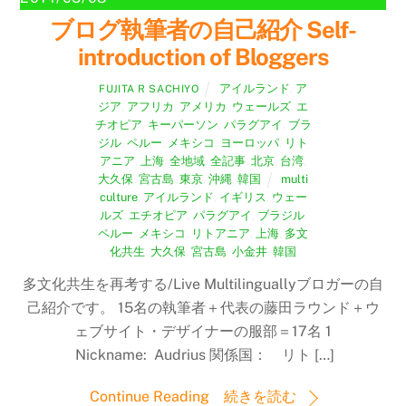
ブログ執筆者の自己紹介 Self-
introduction of Bloggers
アイルランド
,
ア
FUJITA R SACHIYO
ジア
,
アフリカ
,
アメリカ
,
ウェールズ
,
エ
チオピア
,
キーパーソン
,
パラグアイ
,
ブラ
ジル
,
ペルー
,
メキシコ
,
ヨーロッパ
,
リト
アニア
,
上海
,
全地域
,
全記事
,
北京
,
台湾
,
大久保
,
宮古島
,
東京
,
沖縄
,
韓国
multi
culture
,
アイルランド
,
イギリス
,
ウェー
ルズ
,
エチオピア
,
パラグアイ
,
ブラジル
,
ペルー
,
メキシコ
,
リトアニア
,
上海
,
多文
化共生
,
大久保
,
宮古島
,
小金井
,
韓国
多文化共生を再考する/Live Multilinguallyブロガーの自
己紹介です。 15名の執筆者＋代表の藤田ラウンド＋ウ
ェブサイト・デザイナーの服部＝17名 1
Nickname: Audrius 関係国： リト […]
Continue Reading 続きを読む