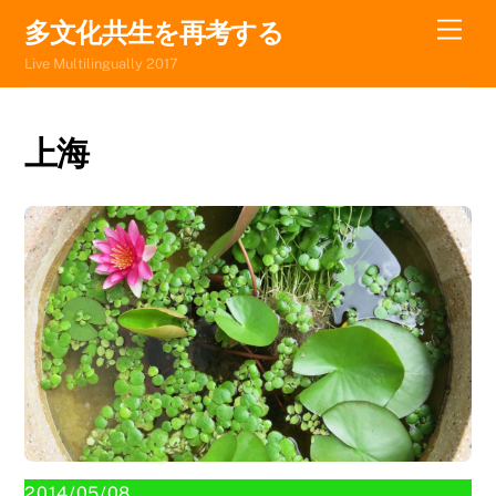
Skip
Men
多文化共生を再考する
to
Live Multilingually 2017
content
上海
2014/05/08