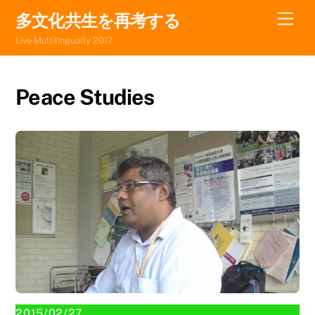
Skip
Men
多文化共生を再考する
to
Live Multilingually 2017
content
Peace Studies
2015/02/27