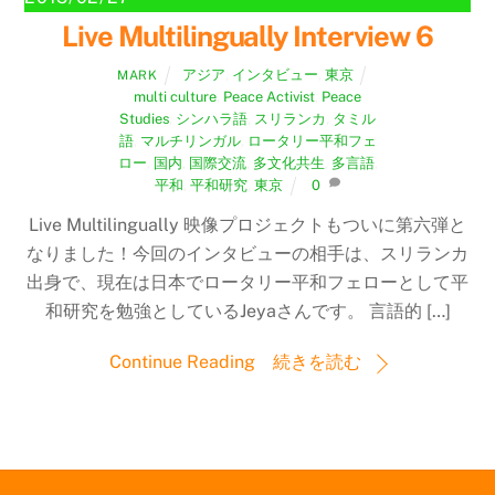
Live Multilingually Interview 6
アジア
,
インタビュー
,
東京
MARK
multi culture
,
Peace Activist
,
Peace
Studies
,
シンハラ語
,
スリランカ
,
タミル
語
,
マルチリンガル
,
ロータリー平和フェ
ロー
,
国内
,
国際交流
,
多文化共生
,
多言語
,
平和
,
平和研究
,
東京
0
Live Multilingually 映像プロジェクトもついに第六弾と
なりました！今回のインタビューの相手は、スリランカ
出身で、現在は日本でロータリー平和フェローとして平
和研究を勉強としているJeyaさんです。 言語的 […]
Continue Reading 続きを読む