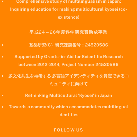
Comprehensive study of multilingualism in Japan:
Inquiring education for making multicultural kyosei (co-
existence)
平成24～26年度科学研究費助成事業
基盤研究(C）研究課題番号：24520586
Supported by Grants-in-Aid for Scientific Research
between 2012-2014, Project Number 24520586
多文化共生を再考する 多言語アイデンティティを肯定できるコ
ミュニティに向けて
Rethinking Multicultural 'Kyosei' in Japan
Towards a community which accommodates multilingual
identities
FOLLOW US