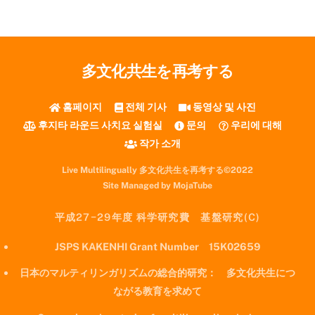
多文化共生を再考する
홈페이지
전체 기사
동영상 및 사진
후지타 라운드 사치요 실험실
문의
우리에 대해
작가 소개
Live Multilingually 多文化共生を再考する©2022
Site Managed by MojaTube
平成27−29年度 科学研究費 基盤研究(C)
JSPS KAKENHI Grant Number 15K02659
日本のマルティリンガリズムの総合的研究： 多文化共生につ
ながる教育を求めて