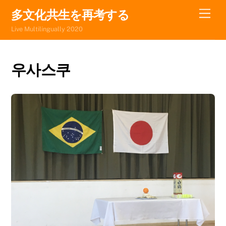
Skip
Men
多文化共生を再考する
to
Live Multilingually 2020
content
우사스쿠