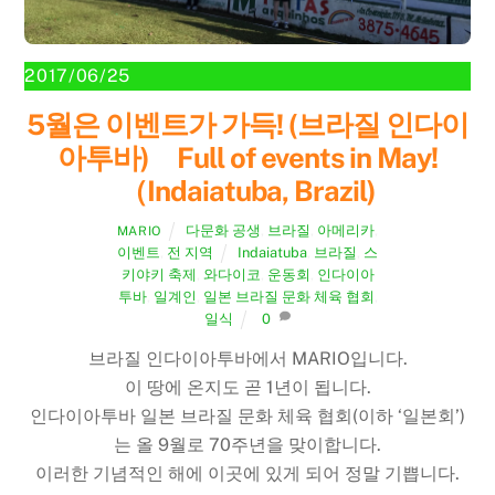
2017/06/25
5월은 이벤트가 가득! (브라질 인다이
아투바) Full of events in May!
（Indaiatuba, Brazil)
다문화 공생
,
브라질
,
아메리카
,
MARIO
이벤트
,
전 지역
Indaiatuba
,
브라질
,
스
키야키 축제
,
와다이코
,
운동회
,
인다이아
투바
,
일계인
,
일본 브라질 문화 체육 협회
,
일식
0
브라질 인다이아투바에서 MARIO입니다.
이 땅에 온지도 곧 1년이 됩니다.
인다이아투바 일본 브라질 문화 체육 협회(이하 ‘일본회’)
는 올 9월로 70주년을 맞이합니다.
이러한 기념적인 해에 이곳에 있게 되어 정말 기쁩니다.