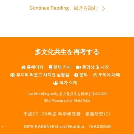
Continue Reading 続きを読む
多文化共生を再考する
홈페이지
전체 기사
동영상 및 사진
후지타 라운드 사치요 실험실
문의
우리에 대해
작가 소개
Live Multilingually 多文化共生を再考する©2022
Site Managed by MojaTube
平成27−29年度 科学研究費 基盤研究(C)
JSPS KAKENHI Grant Number 15K02659