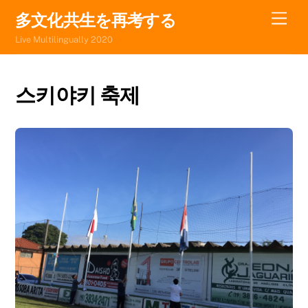
Skip
Men
多文化共生を再考する
to
Live Multilingually 2020
content
스키야키 축제