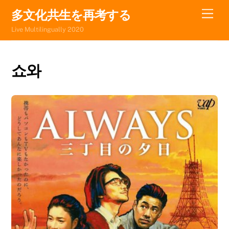
Skip
Men
多文化共生を再考する
to
Live Multilingually 2020
content
쇼와