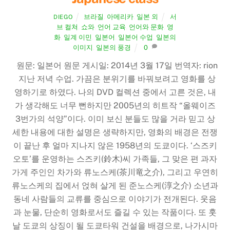
브라질
,
아메리카
,
일본 외
서
DIEGO
브 컬쳐
,
쇼와
,
언어 교육
,
언어와 문화
,
영
화
,
일계 이민
,
일본어
,
일본어 수업
,
일본의
이미지
,
일본의 풍경
0
원문: 일본어 원문 게시일: 2014년 3월 17일 번역자: rion
지난 저녁 수업. 가끔은 분위기를 바꿔보려고 영화를 상
영하기로 하였다. 나의 DVD 컬렉션 중에서 고른 것은, 내
가 생각해도 너무 뻔하지만 2005년의 히트작 “올웨이즈
3번가의 석양”이다. 이미 보신 분들도 많을 거라 믿고 상
세한 내용에 대한 설명은 생략하지만, 영화의 배경은 전쟁
이 끝난 후 얼마 지나지 않은 1958년의 도쿄이다. ‘스즈키
오토’를 운영하는 스즈키(鈴木)씨 가족들, 그 맞은 편 과자
가게 주인인 차가와 류노스케(茶川竜之介), 그리고 우연히
류노스케의 집에서 얹혀 살게 된 준노스케(淳之介) 소년과
동네 사람들의 교류를 중심으로 이야기가 전개된다. 웃음
과 눈물, 단순히 영화로서도 즐길 수 있는 작품이다. 또 훗
날 도쿄의 상징이 될 도쿄타워 건설을 배경으로, 나가시마