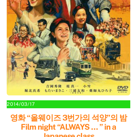
2014/03/17
영화 “올웨이즈 3번가의 석양”의 밤
Film night “ALWAYS … ” in a
Japanese class